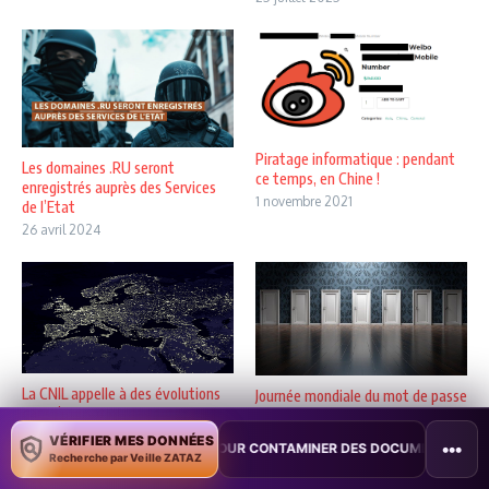
Piratage informatique : pendant
Les domaines .RU seront
ce temps, en Chine !
enregistrés auprès des Services
1 novembre 2021
de l’Etat
26 avril 2024
La CNIL appelle à des évolutions
Journée mondiale du mot de passe
dans l’utilisation des outils co ...
: célébrons le moyen d’authentif
...
27 mai 2021
VÉRIFIER MES DONNÉES
•••
PILOT POUR CONTAMINER DES DOCUMENTS
•
TAÏWAN TESTE UNE PE
5 mai 2021
Recherche par Veille ZATAZ