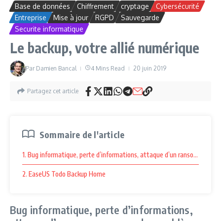
Base de données
Chiffrement
cryptage
Cybersécurité
Entreprise
Mise à jour
RGPD
Sauvegarde
Securite informatique
Le backup, votre allié numérique
Par
Damien Bancal
4 Mins Read
20 juin 2019
Partagez cet article
Sommaire de l'article
1. Bug informatique, perte d’informations, attaque d’un ransomware… des
2. EaseUS Todo Backup Home
Bug informatique, perte d’informations,