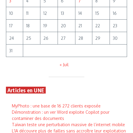
3
4
5
6
7
8
9
10
11
12
13
14
15
16
17
18
19
20
21
22
23
24
25
26
27
28
29
30
31
« Juil
Articles en UNE
MyPhoto : une base de 16 272 clients exposée
Démonstration : un ver Word exploite Copilot pour
contaminer des documents
Taïwan teste une perturbation massive de l’internet mobile
L’IA découvre plus de failles sans accroître leur exploitation