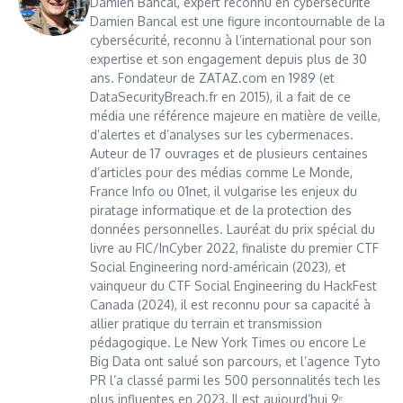
Damien Bancal, expert reconnu en cybersécurité
Damien Bancal est une figure incontournable de la
cybersécurité, reconnu à l’international pour son
expertise et son engagement depuis plus de 30
ans. Fondateur de ZATAZ.com en 1989 (et
DataSecurityBreach.fr en 2015), il a fait de ce
média une référence majeure en matière de veille,
d’alertes et d’analyses sur les cybermenaces.
Auteur de 17 ouvrages et de plusieurs centaines
d’articles pour des médias comme Le Monde,
France Info ou 01net, il vulgarise les enjeux du
piratage informatique et de la protection des
données personnelles. Lauréat du prix spécial du
livre au FIC/InCyber 2022, finaliste du premier CTF
Social Engineering nord-américain (2023), et
vainqueur du CTF Social Engineering du HackFest
Canada (2024), il est reconnu pour sa capacité à
allier pratique du terrain et transmission
pédagogique. Le New York Times ou encore Le
Big Data ont salué son parcours, et l’agence Tyto
PR l’a classé parmi les 500 personnalités tech les
plus influentes en 2023. Il est aujourd’hui 9ᵉ