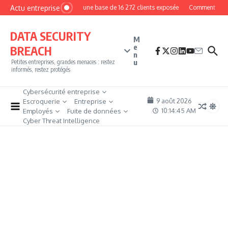
Aller au contenu
Actu entreprise
MyPhoto : une base de 16 272 clients exposée
Comment devenir 
DATA SECURITY
M
e
BREACH
n
u
Petites entreprises, grandes menaces : restez
informés, restez protégés
Cybersécurité entreprise
9 août 2026
Escroquerie
Entreprise
10:14:46 AM
Employés
Fuite de données
Cyber Threat Intelligence