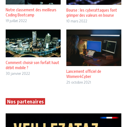
Notre classement des meilleurs
Bourse : les cyberattaques font
Coding Bootcamp
grimper des valeurs en bourse
19 juillet 2022
10 mars 2022
Comment choisir son forfait haut
débit mobile ?
Lancement officiel de
30 janvier 2022
Women4Cyber
25 octobre 2021
Nos partenaires