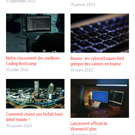
11 septembre 2023
19 janvier 2023
Notre classement des meilleurs
Bourse : les cyberattaques font
Coding Bootcamp
grimper des valeurs en bourse
19 juillet 2022
10 mars 2022
Comment choisir son forfait haut
débit mobile ?
Lancement officiel de
30 janvier 2022
Women4Cyber