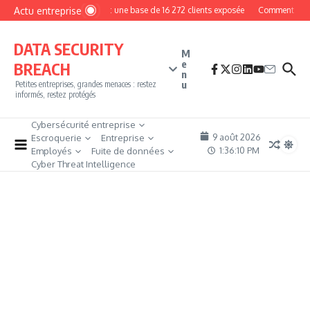
Aller au contenu
Actu entreprise
MyPhoto : une base de 16 272 clients exposée
Comment devenir
DATA SECURITY
M
e
BREACH
n
u
Petites entreprises, grandes menaces : restez
informés, restez protégés
Cybersécurité entreprise
9 août 2026
Escroquerie
Entreprise
1:36:11 PM
Employés
Fuite de données
Cyber Threat Intelligence