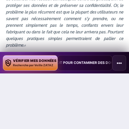
protéger ses données et de préserver sa confidentialité. Or, le
problème le plus récurrent est que la plupart des utilisateurs ne
savent pas nécessairement comment s’y prendre, ou ne
prennent simplement pas le temps, confiants envers leur
fabriquant ou dans le fait que cela ne leur arrivera pas. Pourtant
quelques pratiques simples permettraient de pallier ce
problème.
«
On ne peut pas protéger ce qu’on ne connaît pas
VÉRIFIER MES DONNÉES
•••
LOITE COPILOT POUR CONTAMINER DES DOCUMENTS
•
TAÏWAN TEST
Recherche par Veille ZATAZ
Tout d’abord, partant du postulat qu’on ne peut pas protéger
ce qu’on ne connaît pas, il est important de savoir combien
d’appareils se trouvent connectés au réseau domestique. Une
maison possède en moyenne huit appareils en réseau par
personne, et ce nombre va continuer d’augmenter. Par
exemple, les parents doivent accorder une attention toute
particulière aux jouets de leurs enfants également connectés
au réseau et dont un grand nombre possède des micros ou
des caméras. Ensuite, il ne faut jamais utiliser les mots de