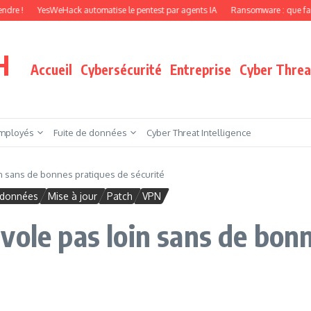
YesWeHack automatise le pentest par agents IA
Ransomware : que faire quand v
H
Accueil
Cybersécurité
Entreprise
Cyber Threat
mployés
Fuite de données
Cyber Threat Intelligence
n sans de bonnes pratiques de sécurité
 données
Mise à jour
Patch
VPN
vole pas loin sans de bon