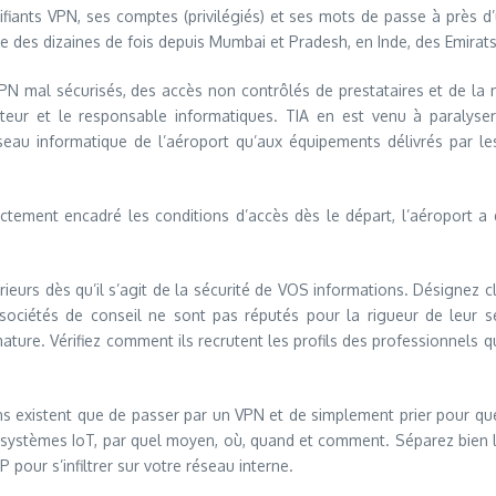
iants VPN, ses comptes (privilégiés) et ses mots de passe à près d’
des dizaines de fois depuis Mumbai et Pradesh, en Inde, des Emirats
 VPN mal sécurisés, des accès non contrôlés de prestataires et de l
cteur et le responsable informatiques. TIA en est venu à paralyse
seau informatique de l’aéroport qu’aux équipements délivrés par l
tement encadré les conditions d’accès dès le départ, l’aéroport a d
eurs dès qu’il s’agit de la sécurité de VOS informations. Désignez cla
t sociétés de conseil ne sont pas réputés pour la rigueur de leur s
ure. Vérifiez comment ils recrutent les profils des professionnels qu
ions existent que de passer par un VPN et de simplement prier pour q
systèmes IoT, par quel moyen, où, quand et comment. Séparez bien les
P pour s’infiltrer sur votre réseau interne.