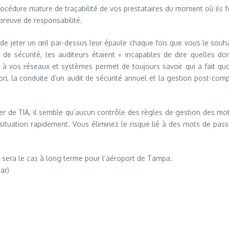
 procédure mature de traçabilité de vos prestataires du moment où i
preuve de responsabilité.
z de jeter un œil par-dessus leur épaule chaque fois que vous le souhai
de sécurité, les auditeurs étaient « incapables de dire quelles do
t à vos réseaux et systèmes permet de toujours savoir qui a fait q
tion, la conduite d’un audit de sécurité annuel et la gestion post-co
er de TIA, il semble qu’aucun contrôle des règles de gestion des mot
situation rapidement. Vous éliminez le risque lié à des mots de passe
sera le cas à long terme pour l’aéroport de Tampa.
ar)