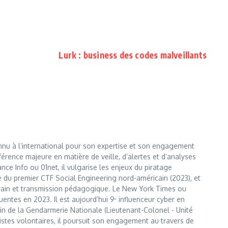
Lurk : business des codes malveillants
nnu à l’international pour son expertise et son engagement
érence majeure en matière de veille, d’alertes et d’analyses
e Info ou 01net, il vulgarise les enjeux du piratage
te du premier CTF Social Engineering nord-américain (2023), et
errain et transmission pédagogique. Le New York Times ou
entes en 2023. Il est aujourd’hui 9ᵉ influenceur cyber en
 sein de la Gendarmerie Nationale (Lieutenant-Colonel - Unité
istes volontaires, il poursuit son engagement au travers de