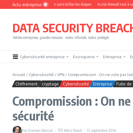
Aller au contenu
Actu entreprise
omment devenir pentester sans brûler les étapes
Accès firewall root à vendre !
DATA SECURITY BREAC
Petites entreprises, grandes menaces : restez informés, restez protégés
Cybersécurité entreprise
Escroquerie
Entreprise
E
Accueil
/
Cybersécurité
/
VPN
/
Compromission : On ne vole pas loi
Chiffrement
cryptage
Cybersécurité
Entreprise
Fuite de
Compromission : On ne 
sécurité
Par
Damien Bancal
5 Mins Read
13 septembre 2016