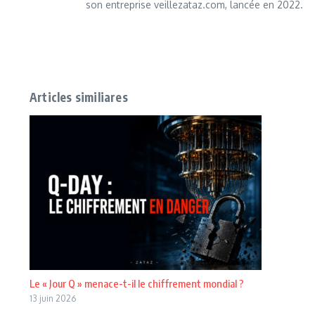
son entreprise veillezataz.com, lancée en 2022.
Articles similiares
Le « Jour Q » menace-t-il le chiffrement mondial ?
13 juin 2026