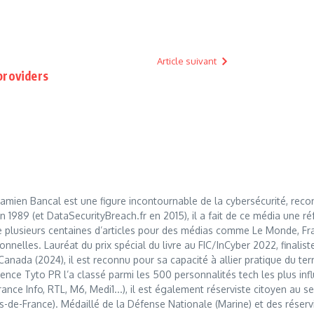
Article suivant
providers
mien Bancal est une figure incontournable de la cybersécurité, reco
989 (et DataSecurityBreach.fr en 2015), il a fait de ce média une réf
 plusieurs centaines d’articles pour des médias comme Le Monde, Franc
nnelles. Lauréat du prix spécial du livre au FIC/InCyber 2022, finalis
anada (2024), il est reconnu pour sa capacité à allier pratique du t
nce Tyto PR l’a classé parmi les 500 personnalités tech les plus influ
France Info, RTL, M6, Medi1...), il est également réserviste citoyen au
s-de-France). Médaillé de la Défense Nationale (Marine) et des réserv