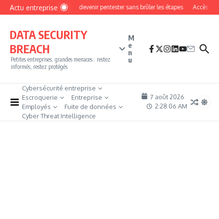
Aller au contenu
Actu entreprise
Comment devenir pentester sans brûler les étapes
Accès firewa
DATA SECURITY
M
e
BREACH
n
u
Petites entreprises, grandes menaces : restez
informés, restez protégés
Cybersécurité entreprise
7 août 2026
Escroquerie
Entreprise
2:28:07 AM
Employés
Fuite de données
Cyber Threat Intelligence