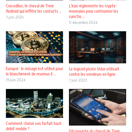
Crocodilus, le cheval de Troie
L’Iran réglemente les crypto-
Android qui infiltre les contacts ...
monnaies pour contourner les
sanctio ...
7 juin 2025
11 décembre 2024
Europol : le minage est utilisé pour
Le logiciel pirate Vidar utilisait
le blanchiment de revenus il ...
contre les vendeurs en ligne
19 juin 2024
7 juin 2023
Comment choisir son forfait haut
débit mobile ?
Découverte du cheval de Troie