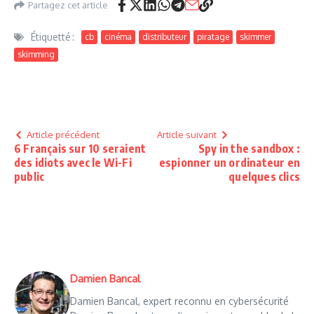
Partagez cet article
Étiquetté :
cb
cinéma
distributeur
piratage
skimmer
skimming
Article précédent
Article suivant
6 Français sur 10 seraient
Spy in the sandbox :
des idiots avec le Wi-Fi
espionner un ordinateur en
public
quelques clics
Damien Bancal
Damien Bancal, expert reconnu en cybersécurité