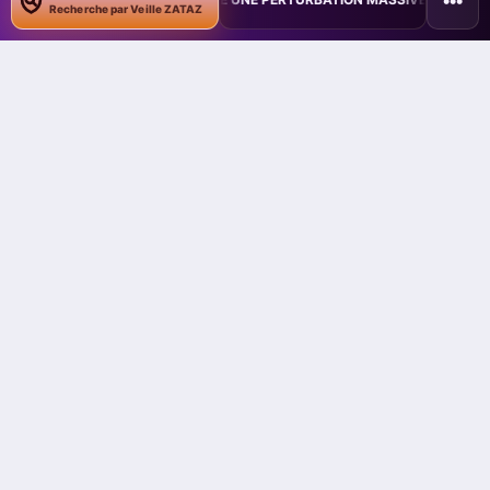
•••
Recherche par Veille ZATAZ
sur leurs informations et surtout des conséquences qu’un vol
de données ou une usurpation d’identité peut avoir. Les
hackers peuvent très facilement avoir de la visibilité sur les
mots de passe, les emails, l’historique de navigation ou encore
les données confidentielles si les utilisateurs du réseau Wi-Fi
public n’utilisent pas de système de protection. Même s’ils
sont peu expérimentés, les pirates informatiques peuvent
facilement espionner, accéder aux informations d’un utilisateur
voire les modifier rien qu’en s’infiltrant dans une borne Wi-Fi
ouverte.
Pour être en mesure de protéger leurs données, les
internautes et les mobinautes doivent privilégier les
connexions aux réseaux Wi-Fi sécurisés moins facilement
accessibles pour les hackers. Il est également nécessaire de
mettre en place une solution de sécurité performante, que ce
soit pour ordinateurs, smartphones et tablettes, qui permette
d’identifier les connexions Wi-Fi sécurisées ainsi que
d’éventuelles failles sur le réseau, et qui soit aussi en mesure