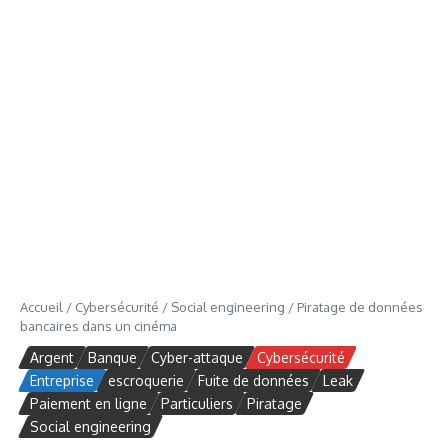
Accueil
/
Cybersécurité
/
Social engineering
/
Piratage de données
bancaires dans un cinéma
Argent
Banque
Cyber-attaque
Cybersécurité
Entreprise
escroquerie
Fuite de données
Leak
Paiement en ligne
Particuliers
Piratage
Social engineering