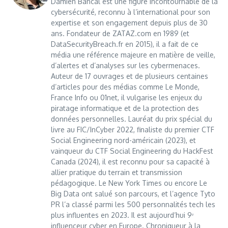
Damien Bancal est une figure incontournable de la
cybersécurité, reconnu à l’international pour son
expertise et son engagement depuis plus de 30
ans. Fondateur de ZATAZ.com en 1989 (et
DataSecurityBreach.fr en 2015), il a fait de ce
média une référence majeure en matière de veille,
d’alertes et d’analyses sur les cybermenaces.
Auteur de 17 ouvrages et de plusieurs centaines
d’articles pour des médias comme Le Monde,
France Info ou 01net, il vulgarise les enjeux du
piratage informatique et de la protection des
données personnelles. Lauréat du prix spécial du
livre au FIC/InCyber 2022, finaliste du premier CTF
Social Engineering nord-américain (2023), et
vainqueur du CTF Social Engineering du HackFest
Canada (2024), il est reconnu pour sa capacité à
allier pratique du terrain et transmission
pédagogique. Le New York Times ou encore Le
Big Data ont salué son parcours, et l’agence Tyto
PR l’a classé parmi les 500 personnalités tech les
plus influentes en 2023. Il est aujourd’hui 9ᵉ
influenceur cyber en Europe. Chroniqueur à la