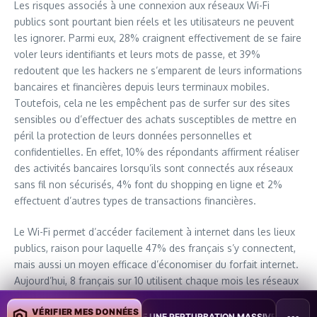
Les risques associés à une connexion aux réseaux Wi-Fi
publics sont pourtant bien réels et les utilisateurs ne peuvent
les ignorer. Parmi eux, 28% craignent effectivement de se faire
voler leurs identifiants et leurs mots de passe, et 39%
redoutent que les hackers ne s’emparent de leurs informations
bancaires et financières depuis leurs terminaux mobiles.
Toutefois, cela ne les empêchent pas de surfer sur des sites
sensibles ou d’effectuer des achats susceptibles de mettre en
péril la protection de leurs données personnelles et
confidentielles. En effet, 10% des répondants affirment réaliser
des activités bancaires lorsqu’ils sont connectés aux réseaux
sans fil non sécurisés, 4% font du shopping en ligne et 2%
effectuent d’autres types de transactions financières.
Le Wi-Fi permet d’accéder facilement à internet dans les lieux
publics, raison pour laquelle 47% des français s’y connectent,
mais aussi un moyen efficace d’économiser du forfait internet.
Aujourd’hui, 8 français sur 10 utilisent chaque mois les réseaux
Wi-Fi publics dont 24% plusieurs fois par semaine. Il est donc
VÉRIFIER MES DONNÉES
primordial qu’ils prennent conscience des menaces qui planent
AÏWAN TESTE UNE PERTURBATION MASSIVE DE L’INTERNET MOBILE
•