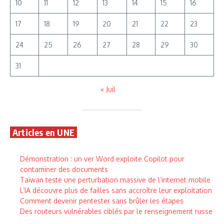
10
11
12
13
14
15
16
17
18
19
20
21
22
23
24
25
26
27
28
29
30
31
« Juil
Articles en UNE
Démonstration : un ver Word exploite Copilot pour
contaminer des documents
Taïwan teste une perturbation massive de l’internet mobile
L’IA découvre plus de failles sans accroître leur exploitation
Comment devenir pentester sans brûler les étapes
Des routeurs vulnérables ciblés par le renseignement russe