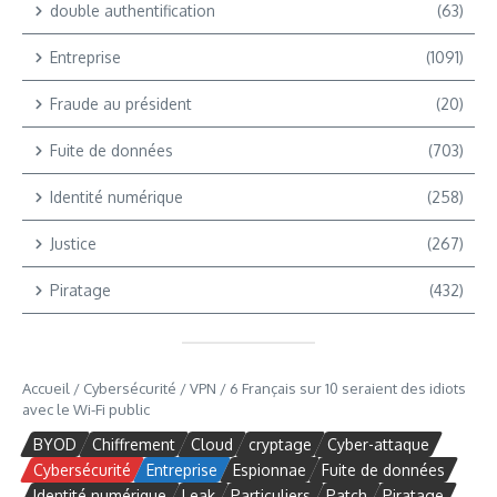
double authentification
(63)
Entreprise
(1091)
Fraude au président
(20)
Fuite de données
(703)
Identité numérique
(258)
Justice
(267)
Piratage
(432)
Accueil
/
Cybersécurité
/
VPN
/
6 Français sur 10 seraient des idiots
avec le Wi-Fi public
BYOD
Chiffrement
Cloud
cryptage
Cyber-attaque
Cybersécurité
Entreprise
Espionnae
Fuite de données
Identité numérique
Leak
Particuliers
Patch
Piratage