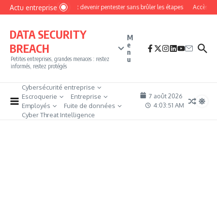
Aller au contenu
Actu entreprise
Comment devenir pentester sans brûler les étapes
Accès firewal
DATA SECURITY
M
e
BREACH
n
u
Petites entreprises, grandes menaces : restez
informés, restez protégés
Cybersécurité entreprise
7 août 2026
Escroquerie
Entreprise
4:03:52 AM
Employés
Fuite de données
Cyber Threat Intelligence