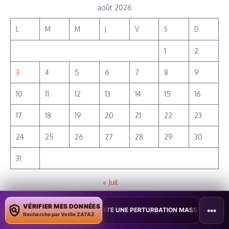
août 2026
L
M
M
J
V
S
D
1
2
3
4
5
6
7
8
9
10
11
12
13
14
15
16
17
18
19
20
21
22
23
24
25
26
27
28
29
30
31
« Juil
VÉRIFIER MES DONNÉES
•••
ESTE UNE PERTURBATION MASSIVE DE L’INTERNET MOBILE
•
L’IA D
Recherche par Veille ZATAZ
Articles en UNE