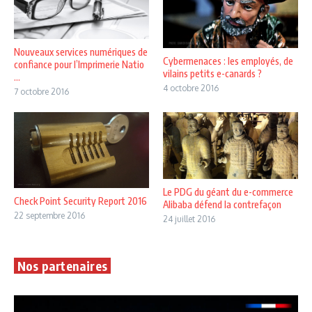
Nouveaux services numériques de
Cybermenaces : les employés, de
confiance pour l’Imprimerie Natio
vilains petits e-canards ?
...
4 octobre 2016
7 octobre 2016
Le PDG du géant du e-commerce
Check Point Security Report 2016
Alibaba défend la contrefaçon
22 septembre 2016
24 juillet 2016
Nos partenaires