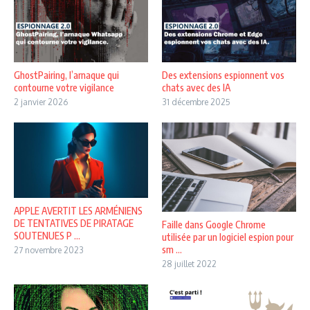
GhostPairing, l’arnaque qui
Des extensions espionnent vos
contourne votre vigilance
chats avec des IA
2 janvier 2026
31 décembre 2025
APPLE AVERTIT LES ARMÉNIENS
DE TENTATIVES DE PIRATAGE
Faille dans Google Chrome
SOUTENUES P ...
utilisée par un logiciel espion pour
sm ...
27 novembre 2023
28 juillet 2022