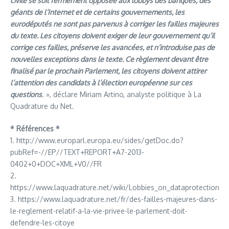
civile se soit fermement opposée aux lobbys des banques, des
géants de l’Internet et de certains gouvernements, les
eurodéputés ne sont pas parvenus à corriger les failles majeures
du texte. Les citoyens doivent exiger de leur gouvernement qu’il
corrige ces failles, préserve les avancées, et n’introduise pas de
nouvelles exceptions dans le texte. Ce règlement devant être
finalisé par le prochain Parlement, les citoyens doivent attirer
l’attention des candidats à l’élection européenne sur ces
questions
. », déclare Miriam Artino, analyste politique à La
Quadrature du Net.
* Références *
1. http://www.europarl.europa.eu/sides/getDoc.do?
pubRef=-//EP//TEXT+REPORT+A7-2013-
0402+0+DOC+XML+V0//FR
2.
https://www.laquadrature.net/wiki/Lobbies_on_dataprotection
3. https://www.laquadrature.net/fr/des-failles-majeures-dans-
le-reglement-relatif-a-la-vie-privee-le-parlement-doit-
defendre-les-citoye