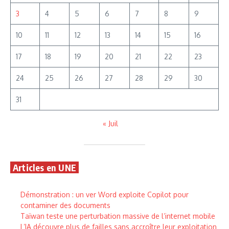
3
4
5
6
7
8
9
10
11
12
13
14
15
16
17
18
19
20
21
22
23
24
25
26
27
28
29
30
31
« Juil
Articles en UNE
Démonstration : un ver Word exploite Copilot pour
contaminer des documents
Taïwan teste une perturbation massive de l’internet mobile
L’IA découvre plus de failles sans accroître leur exploitation