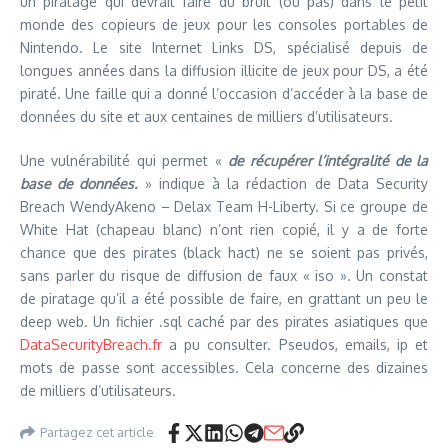
un piratage qui devrait faire du bruit (ou pas) dans le petit
monde des copieurs de jeux pour les consoles portables de
Nintendo. Le site Internet Links DS, spécialisé depuis de
longues années dans la diffusion illicite de jeux pour DS, a été
piraté. Une faille qui a donné l’occasion d’accéder à la base de
données du site et aux centaines de milliers d’utilisateurs.
Une vulnérabilité qui permet «
de récupérer l’intégralité de la
base de données.
» indique à la rédaction de Data Security
Breach WendyAkeno – Delax Team H-Liberty. Si ce groupe de
White Hat (chapeau blanc) n’ont rien copié, il y a de forte
chance que des pirates (black hact) ne se soient pas privés,
sans parler du risque de diffusion de faux « iso ». Un constat
de piratage qu’il a été possible de faire, en grattant un peu le
deep web. Un fichier .sql caché par des pirates asiatiques que
DataSecurityBreach.fr
a pu consulter. Pseudos, emails, ip et
mots de passe sont accessibles. Cela concerne des dizaines
de milliers d’utilisateurs.
Partagez cet article