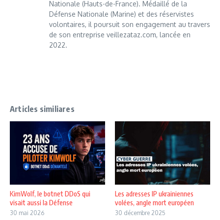
Nationale (Hauts-de-France). Médaillé de la
Défense Nationale (Marine) et des réservistes
volontaires, il poursuit son engagement au travers
de son entreprise veillezataz.com, lancée en
2022.
Articles similiares
KimWolf, le botnet DDoS qui
Les adresses IP ukrainiennes
visait aussi la Défense
volées, angle mort européen
30 mai 2026
30 décembre 2025