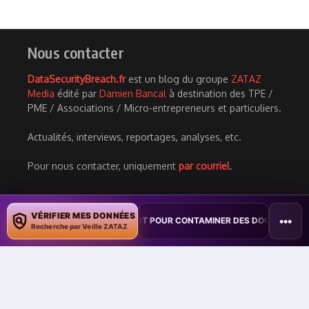
Nous contacter
DataSecurityBreach.fr
est un blog du groupe
ZATAZ
Media
édité par
Damien Bancal
à destination des TPE /
PME / Associations / Micro-entrepreneurs et particuliers.
Actualités, interviews, reportages, analyses, etc.
Pour nous contacter, uniquement
par courriel
.
VÉRIFIER MES DONNÉES
•••
 COPILOT POUR CONTAMINER DES DOCUMENTS
•
TAÏWAN TESTE UNE
Recherche par Veille ZATAZ
News
Aimés
Bla Bla
MyPhoto : une base de 16 272 clients
exposée
Août 07, 2026