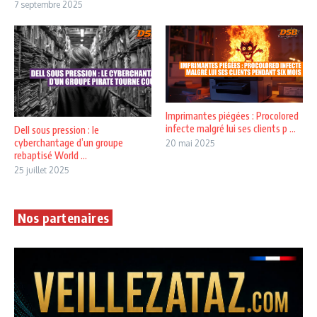
7 septembre 2025
Imprimantes piégées : Procolored
infecte malgré lui ses clients p ...
Dell sous pression : le
cyberchantage d’un groupe
20 mai 2025
rebaptisé World ...
25 juillet 2025
Nos partenaires