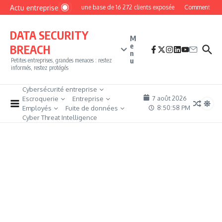
Aller au contenu
Actu entreprise
MyPhoto : une base de 16 272 clients exposée
Comment devenir 
DATA SECURITY
M
e
BREACH
n
u
Petites entreprises, grandes menaces : restez
informés, restez protégés
Cybersécurité entreprise
7 août 2026
Escroquerie
Entreprise
8:50:59 PM
Employés
Fuite de données
Cyber Threat Intelligence