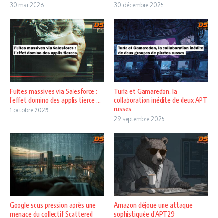
30 mai 2026
30 décembre 2025
Fuites massives via Salesforce :
Turla et Gamaredon, la
l’effet domino des applis tierce ...
collaboration inédite de deux APT
russes
1 octobre 2025
29 septembre 2025
Google sous pression après une
Amazon déjoue une attaque
menace du collectif Scattered
sophistiquée d’APT29