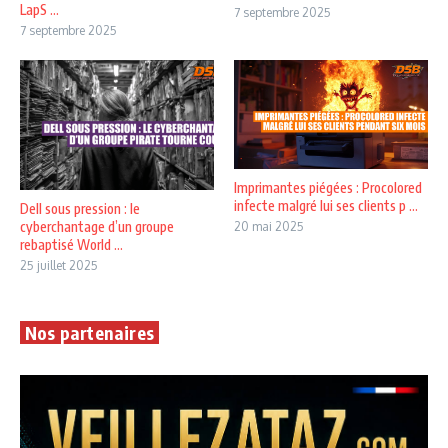
LapS ...
7 septembre 2025
7 septembre 2025
Imprimantes piégées : Procolored
infecte malgré lui ses clients p ...
Dell sous pression : le
cyberchantage d’un groupe
20 mai 2025
rebaptisé World ...
25 juillet 2025
Nos partenaires