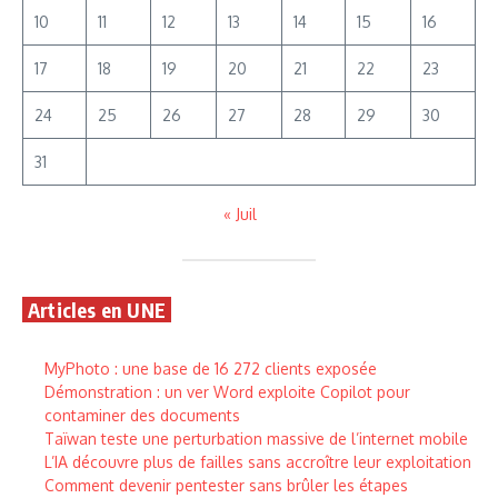
10
11
12
13
14
15
16
17
18
19
20
21
22
23
24
25
26
27
28
29
30
31
« Juil
Articles en UNE
MyPhoto : une base de 16 272 clients exposée
Démonstration : un ver Word exploite Copilot pour
contaminer des documents
Taïwan teste une perturbation massive de l’internet mobile
L’IA découvre plus de failles sans accroître leur exploitation
Comment devenir pentester sans brûler les étapes