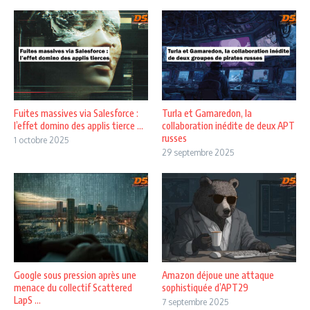
Fuites massives via Salesforce :
Turla et Gamaredon, la
l’effet domino des applis tierce ...
collaboration inédite de deux APT
russes
1 octobre 2025
29 septembre 2025
Google sous pression après une
Amazon déjoue une attaque
menace du collectif Scattered
sophistiquée d’APT29
LapS ...
7 septembre 2025