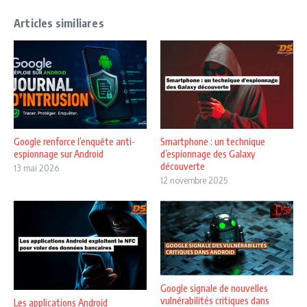
Articles similiares
Google renforce l’enquête anti-
Smartphone : un technique
espionnage sur Android
d’espionnage des Galaxy
découverte
13 mai 2026
12 novembre 2025
Google signale de nouvelles
vulnérabilités critiques dans
Les applications Android