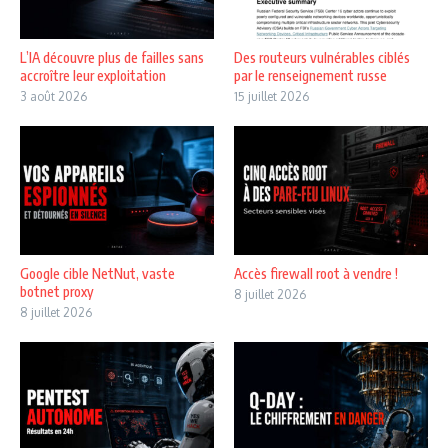
L’IA découvre plus de failles sans
Des routeurs vulnérables ciblés
accroître leur exploitation
par le renseignement russe
3 août 2026
15 juillet 2026
Google cible NetNut, vaste
Accès firewall root à vendre !
botnet proxy
8 juillet 2026
8 juillet 2026