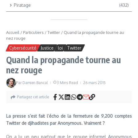
Piratage
(432)
Accueil
/
Particuliers
/
Twitter
/
Quand la propagande tourne au
nez rouge
Cybersécurité
Justice
loi
Twitter
Quand la propagande tourne au
nez rouge
Par
Damien Bancal
3 Mins Read
26 mars 2015
Partagez cet article
La presse s’est fait l’écho de la fermeture de 9,200 comptes
Twitter de djihadistes par Anonymous. Vraiment ?
On a lu un peu partout que le groupe informel Anonymous