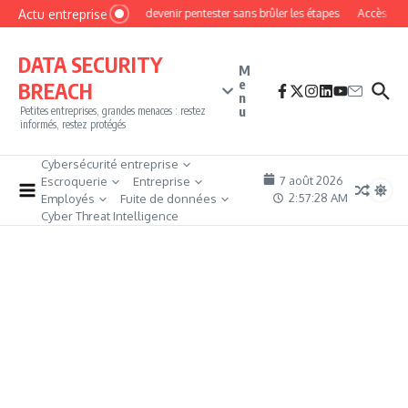
Aller au contenu
Actu entreprise
Comment devenir pentester sans brûler les étapes
Accès firewall
DATA SECURITY
M
e
BREACH
n
u
Petites entreprises, grandes menaces : restez
informés, restez protégés
Cybersécurité entreprise
7 août 2026
Escroquerie
Entreprise
2:57:30 AM
Employés
Fuite de données
Cyber Threat Intelligence