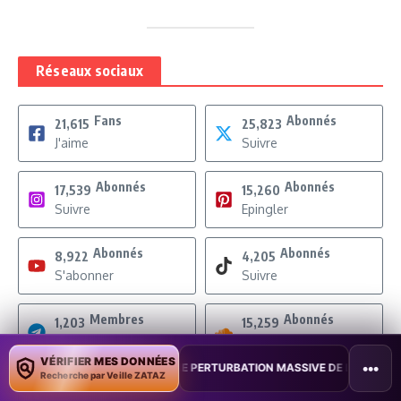
Réseaux sociaux
Fans
Abonnés
21,615
25,823
J'aime
Suivre
Abonnés
Abonnés
17,539
15,260
Suivre
Epingler
Abonnés
Abonnés
8,922
4,205
S'abonner
Suivre
Membres
Abonnés
1,203
15,259
Rejoindre
Suivre
VÉRIFIER MES DONNÉES
•••
NE PERTURBATION MASSIVE DE L’INTERNET MOBILE
•
L’IA DÉCOUVR
Recherche par Veille ZATAZ
Abonnés
Abonnés
25,096
15,260