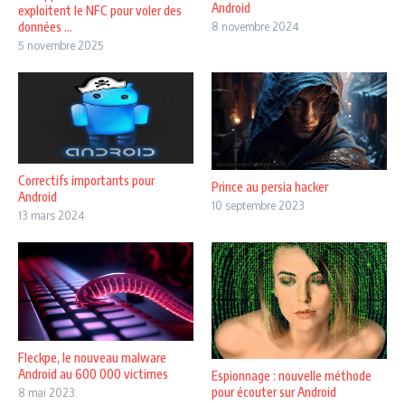
Android
exploitent le NFC pour voler des
données ...
8 novembre 2024
5 novembre 2025
Correctifs importants pour
Prince au persia hacker
Android
10 septembre 2023
13 mars 2024
Fleckpe, le nouveau malware
Android au 600 000 victimes
Espionnage : nouvelle méthode
pour écouter sur Android
8 mai 2023