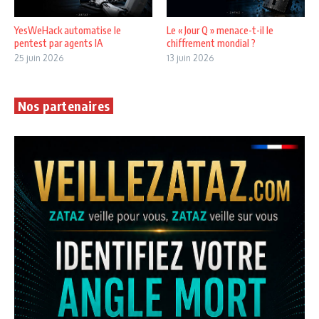
YesWeHack automatise le
Le « Jour Q » menace-t-il le
pentest par agents IA
chiffrement mondial ?
25 juin 2026
13 juin 2026
Nos partenaires