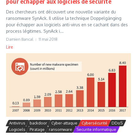
pour échapper aux logiciels de sécurité
Des chercheurs ont découvert une nouvelle variante du
ransomware SynAck. Il utilise la technique Doppelgänging
pour échapper aux logiciels anti-virus en se cachant dans des
process légitimes. SynAck i...
Damien Bancal
11 mai 2018
Lire
Antivirus
backdoor
Cyber-attaque
Cybersécurité
DDoS
Logiciels
Piratage
ransomware
Securite informatique