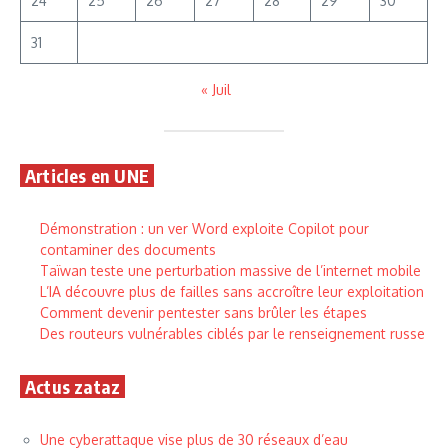
24
25
26
27
28
29
30
31
« Juil
Articles en UNE
Démonstration : un ver Word exploite Copilot pour
contaminer des documents
Taïwan teste une perturbation massive de l’internet mobile
L’IA découvre plus de failles sans accroître leur exploitation
Comment devenir pentester sans brûler les étapes
Des routeurs vulnérables ciblés par le renseignement russe
Actus zataz
Une cyberattaque vise plus de 30 réseaux d’eau