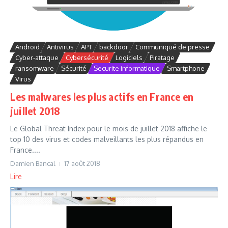
Android
Antivirus
APT
backdoor
Communiqué de presse
Cyber-attaque
Cybersécurité
Logiciels
Piratage
ransomware
Sécurité
Securite informatique
Smartphone
Virus
Les malwares les plus actifs en France en
juillet 2018
Le Global Threat Index pour le mois de juillet 2018 affiche le
top 10 des virus et codes malveillants les plus répandus en
France....
Damien Bancal
17 août 2018
Lire