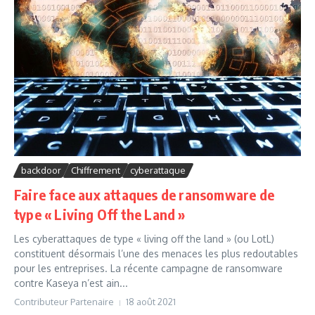
backdoor
Chiffrement
cyberattaque
Faire face aux attaques de ransomware de
type « Living Off the Land »
Les cyberattaques de type « living off the land » (ou LotL)
constituent désormais l’une des menaces les plus redoutables
pour les entreprises. La récente campagne de ransomware
contre Kaseya n’est ain...
Contributeur Partenaire
18 août 2021