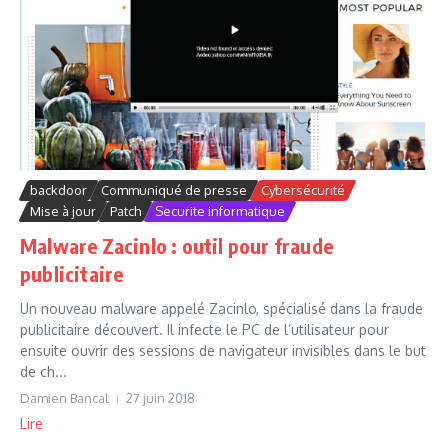
backdoor
Communiqué de presse
Cybersécurité
Mise à jour
Patch
Securite informatique
Malware Zacinlo : outil pour fraude
publicitaire
Un nouveau malware appelé Zacinlo, spécialisé dans la fraude
publicitaire découvert. Il infecte le PC de l’utilisateur pour
ensuite ouvrir des sessions de navigateur invisibles dans le but
de ch...
Damien Bancal
27 juin 2018
Lire