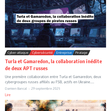
Cyber-attaque
Cybersécurité
Entreprise
Piratage
Turla et Gamaredon, la collaboration inédite
de deux APT russes
Une première collaboration entre Turla et Gamaredon, deux
cybergroupes russes affiliés au FSB, actifs en Ukraine....
Damien Bancal
29 septembre 2025
Lire