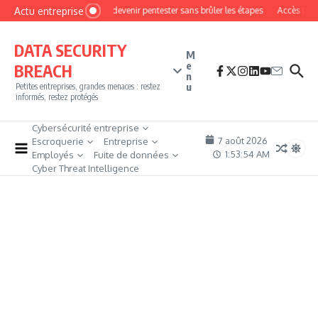
Aller au contenu
Actu entreprise
Comment devenir pentester sans brûler les étapes
Accès firewal
DATA SECURITY
M
e
BREACH
n
u
Petites entreprises, grandes menaces : restez
informés, restez protégés
Cybersécurité entreprise
7 août 2026
Escroquerie
Entreprise
1:53:55 AM
Employés
Fuite de données
Cyber Threat Intelligence