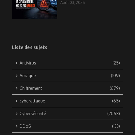
Août 03, 2026
Liste des sujets
Antivirus
(25)
Arnaque
(109)
Chiffrement
(679)
cyberattaque
(65)
Cybersécurité
(2058)
DDoS
(133)