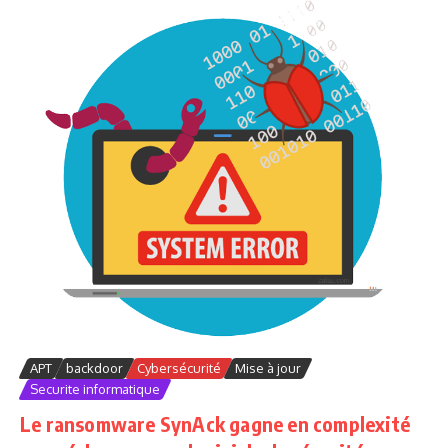
APT
backdoor
Cybersécurité
Mise à jour
Securite informatique
Le ransomware SynAck gagne en complexité