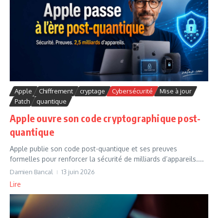
Apple
Chiffrement
cryptage
Cybersécurité
Mise à jour
Patch
quantique
Apple ouvre son code cryptographique post-
quantique
Apple publie son code post-quantique et ses preuves
formelles pour renforcer la sécurité de milliards d’appareils....
Damien Bancal
13 juin 2026
Lire