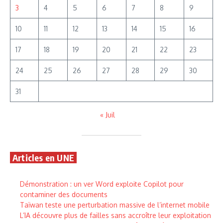
3
4
5
6
7
8
9
10
11
12
13
14
15
16
17
18
19
20
21
22
23
24
25
26
27
28
29
30
31
« Juil
Articles en UNE
Démonstration : un ver Word exploite Copilot pour
contaminer des documents
Taïwan teste une perturbation massive de l’internet mobile
L’IA découvre plus de failles sans accroître leur exploitation