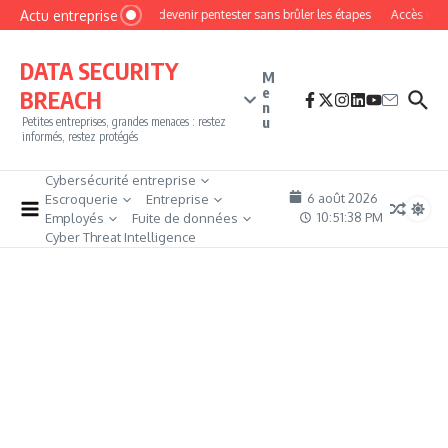
Aller au contenu
Actu entreprise
Comment devenir pentester sans brûler les étapes
Accès firewal
DATA SECURITY
M
e
BREACH
n
u
Petites entreprises, grandes menaces : restez
informés, restez protégés
Cybersécurité entreprise
6 août 2026
Escroquerie
Entreprise
10:51:39 PM
Employés
Fuite de données
Cyber Threat Intelligence