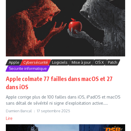
Apple
Cybersécurité
Logiciels
Mise à jour
OS X
Patch
Securite informatique
Apple colmate 77 failles dans macOS et 27
dans iOS
Apple corrige plus de 100 failles dans iOS, iPadOS et macOS
sans détail de sévérité ni signe d’exploitation active....
Damien Bancal
17 septembre 2025
Lire