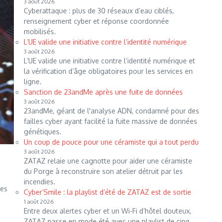
3 août 2026
Cyberattaque : plus de 30 réseaux d’eau ciblés,
renseignement cyber et réponse coordonnée
mobilisés.
L’UE valide une initiative contre l’identité numérique
3 août 2026
L’UE valide une initiative contre l’identité numérique et
la vérification d’âge obligatoires pour les services en
ligne.
Sanction de 23andMe après une fuite de données
3 août 2026
23andMe, géant de l'analyse ADN, condamné pour des
failles cyber ayant facilité la fuite massive de données
génétiques.
Un coup de pouce pour une céramiste qui a tout perdu
3 août 2026
ZATAZ relaie une cagnotte pour aider une céramiste
du Porge à reconstruire son atelier détruit par les
incendies.
les
Cyber’Smile : la playlist d’été de ZATAZ est de sortie
1 août 2026
Entre deux alertes cyber et un Wi-Fi d’hôtel douteux,
ZATAZ passe en mode été avec une playlist de cinq