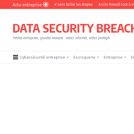
Aller au contenu
Actu entreprise
 devenir pentester sans brûler les étapes
Accès firewall root à vendre !
YesW
DATA SECURITY BREAC
Petites entreprises, grandes menaces : restez informés, restez protégés
Cybersécurité entreprise
Escroquerie
Entreprise
E