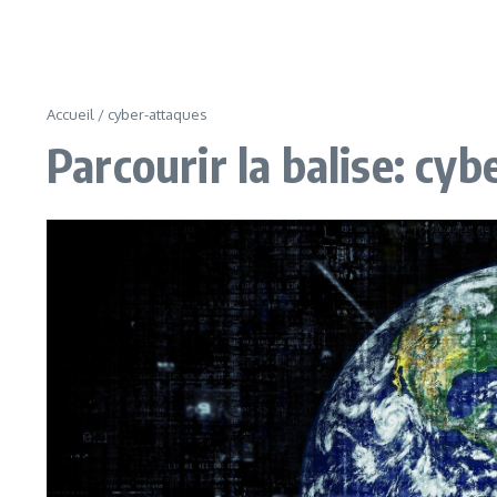
Accueil
/
cyber-attaques
Parcourir la balise: cy