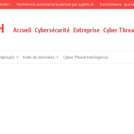
eHack automatise le pentest par agents IA
Ransomware : que faire quand vos fic
H
Accueil
Cybersécurité
Entreprise
Cyber Threat
mployés
Fuite de données
Cyber Threat Intelligence