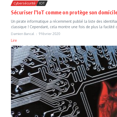
Cybersécurité
IOT
Sécuriser l’IoT comme on protège son domicil
Un pirate informatique a récemment publié la liste des identi
classique ! Cependant, cela montre une fois de plus la facilité d
Damien Bancal
9 février 2020
Lire