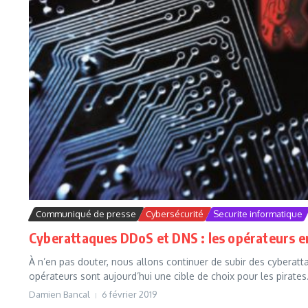
Communiqué de presse
Cybersécurité
Securite informatique
Cyberattaques DDoS et DNS : les opérateurs e
À n’en pas douter, nous allons continuer de subir des cyberat
opérateurs sont aujourd’hui une cible de choix pour les pirates.
Damien Bancal
6 février 2019