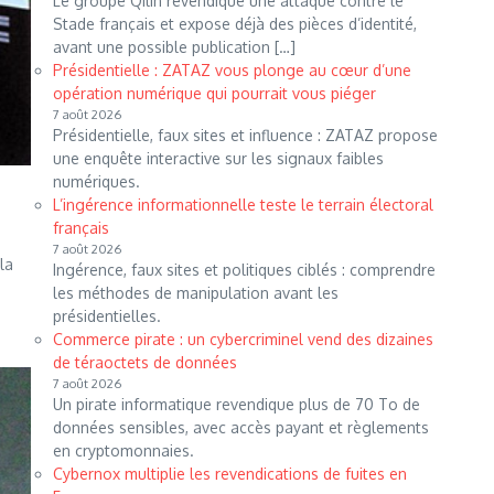
Le groupe Qilin revendique une attaque contre le
Stade français et expose déjà des pièces d’identité,
avant une possible publication […]
Présidentielle : ZATAZ vous plonge au cœur d’une
opération numérique qui pourrait vous piéger
7 août 2026
Présidentielle, faux sites et influence : ZATAZ propose
une enquête interactive sur les signaux faibles
numériques.
L’ingérence informationnelle teste le terrain électoral
français
7 août 2026
la
Ingérence, faux sites et politiques ciblés : comprendre
les méthodes de manipulation avant les
présidentielles.
Commerce pirate : un cybercriminel vend des dizaines
de téraoctets de données
7 août 2026
Un pirate informatique revendique plus de 70 To de
données sensibles, avec accès payant et règlements
en cryptomonnaies.
Cybernox multiplie les revendications de fuites en