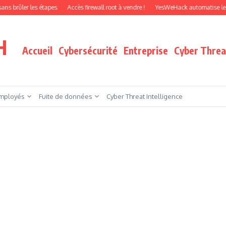
pes
Accès firewall root à vendre !
YesWeHack automatise le pentest par agent
H
Accueil
Cybersécurité
Entreprise
Cyber Threat
mployés
Fuite de données
Cyber Threat Intelligence