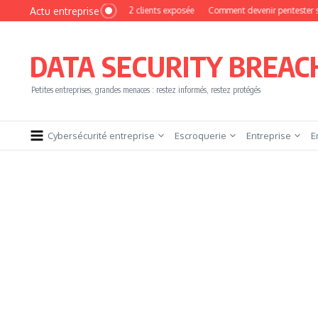
Aller au contenu
Actu entreprise
e base de 16 272 clients exposée
Comment devenir pentester sans brûler les éta
DATA SECURITY BREAC
Petites entreprises, grandes menaces : restez informés, restez protégés
Cybersécurité entreprise
Escroquerie
Entreprise
E