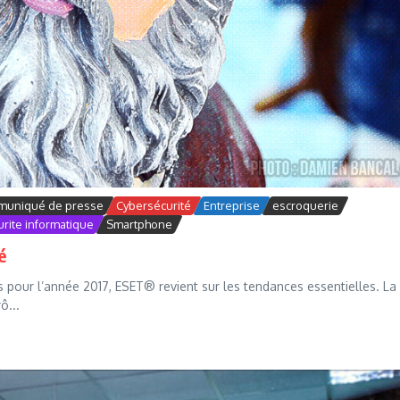
uniqué de presse
Cybersécurité
Entreprise
escroquerie
rite informatique
Smartphone
é
ns pour l’année 2017, ESET® revient sur les tendances essentielles. La
ô...