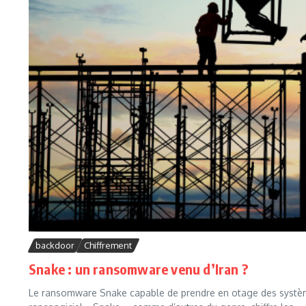
backdoor
Chiffrement
Snake : un ransomware venu d’Iran ?
Le ransomware Snake capable de prendre en otage des systèmes 