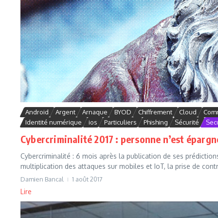
Android
Argent
Arnaque
BYOD
Chiffrement
Cloud
Comm
Identité numérique
ios
Particuliers
Phishing
Sécurité
Secu
Cybercriminalité 2017 : personne n’est épargn
Cybercriminalité : 6 mois après la publication de ses prédictio
multiplication des attaques sur mobiles et IoT, la prise de contr
Damien Bancal
1 août 2017
Lire