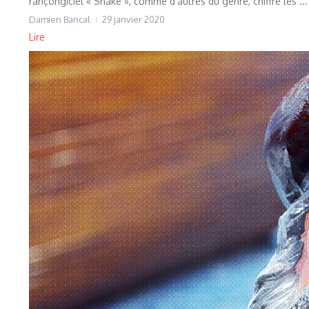
rançongiciel « Snake », comme d’autres du genre, chiffre les ...
Damien Bancal
29 janvier 2020
Lire