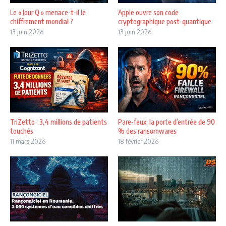
Le « Jour Q » menace-t-il le
Apple ouvre son code
chiffrement mondial ?
cryptographique post-quantique
13 juin 2026
13 juin 2026
TriZetto : 3,4 millions de patients
Pare-feux, la porte d’entrée de 90
touchés
% des ransomwares
11 mars 2026
18 février 2026