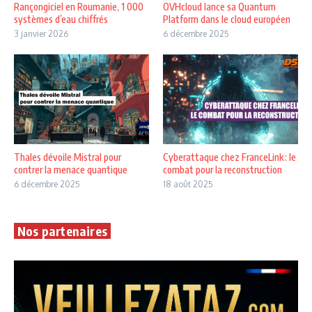
Rançongiciel en Roumanie, 1 000
OVHcloud lance sa Quantum
systèmes d’eau chiffrés
Platform dans le cloud européen
3 janvier 2026
6 décembre 2025
Thales dévoile Mistral pour
Cyberattaque chez FranceLink : le
contrer la menace quantique
combat pour la reconstruction
6 décembre 2025
18 août 2025
Nos partenaires