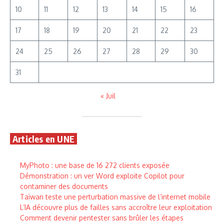
10
11
12
13
14
15
16
17
18
19
20
21
22
23
24
25
26
27
28
29
30
31
« Juil
Articles en UNE
MyPhoto : une base de 16 272 clients exposée
Démonstration : un ver Word exploite Copilot pour
contaminer des documents
Taïwan teste une perturbation massive de l’internet mobile
L’IA découvre plus de failles sans accroître leur exploitation
Comment devenir pentester sans brûler les étapes