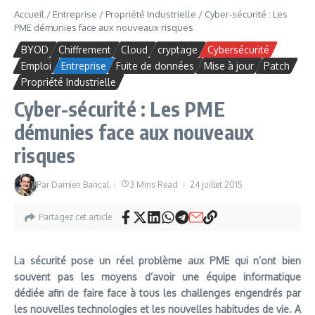
Accueil
/
Entreprise
/
Propriété Industrielle
/
Cyber-sécurité : Les
PME démunies face aux nouveaux risques
BYOD
Chiffrement
Cloud
cryptage
Cybersécurité
Emploi
Entreprise
Fuite de données
Mise à jour
Patch
Propriété Industrielle
Cyber-sécurité : Les PME
démunies face aux nouveaux
risques
Par
Damien Bancal
3 Mins Read
24 juillet 2015
Partagez cet article
La sécurité pose un réel problème aux PME qui n’ont bien
souvent pas les moyens d’avoir une équipe informatique
dédiée afin de faire face à tous les challenges engendrés par
les nouvelles technologies et les nouvelles habitudes de vie. A