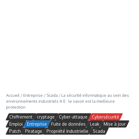
Accueil
/
Entreprise
/
Scada
/
La sécurité informatique au sein des
environnements industriels 4.0 : le savoir est la meilleure
protection
Chiffrement
cryptage
Cyber-attaque
Cybersécurité
Emploi
Entreprise
Fuite de données
Leak
Mise à jour
Patch
Piratage
Propriété Industrielle
Scada