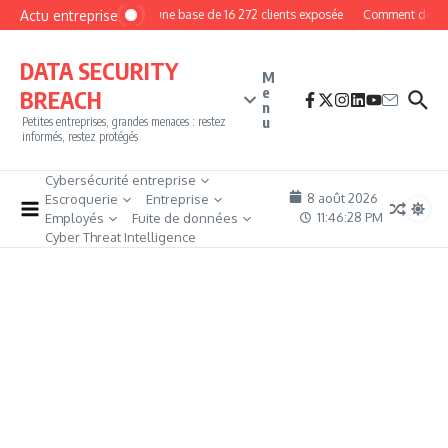
Aller au contenu
Actu entreprise
MyPhoto : une base de 16 272 clients exposée
Comment devenir p
DATA SECURITY
M
e
BREACH
n
u
Petites entreprises, grandes menaces : restez
informés, restez protégés
Cybersécurité entreprise
8 août 2026
Escroquerie
Entreprise
11:46:30 PM
Employés
Fuite de données
Cyber Threat Intelligence