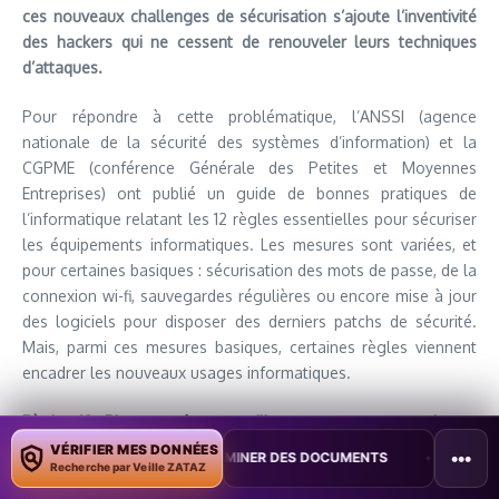
ces nouveaux challenges de sécurisation s’ajoute l’inventivité
des hackers qui ne cessent de renouveler leurs techniques
d’attaques.
Pour répondre à cette problématique, l’ANSSI (agence
nationale de la sécurité des systèmes d’information) et la
CGPME (conférence Générale des Petites et Moyennes
Entreprises) ont publié un guide de bonnes pratiques de
l’informatique relatant les 12 règles essentielles pour sécuriser
les équipements informatiques. Les mesures sont variées, et
pour certaines basiques : sécurisation des mots de passe, de la
connexion wi-fi, sauvegardes régulières ou encore mise à jour
des logiciels pour disposer des derniers patchs de sécurité.
Mais, parmi ces mesures basiques, certaines règles viennent
encadrer les nouveaux usages informatiques.
Règle n°3 : Bien connaître ses utilisateurs et ses prestataires
Le conseil pourrait sembler évident mais à l’heure des services
VÉRIFIER MES DONNÉES
•••
R CONTAMINER DES DOCUMENTS
•
TAÏWAN TESTE UNE PERTURBATION
Recherche par Veille ZATAZ
hébergés en cloud, il est primordial de connaître les standards
de son fournisseur en termes de sécurité et de conformité.