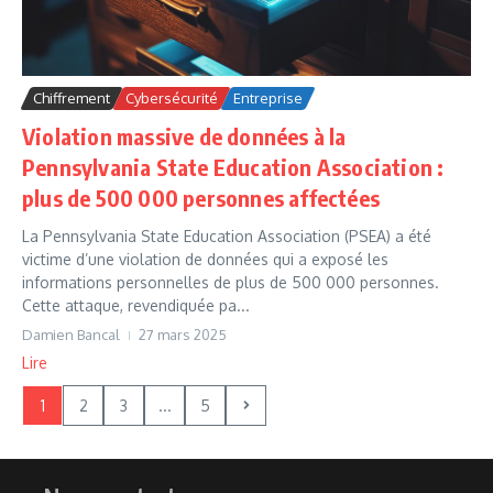
Chiffrement
Cybersécurité
Entreprise
Violation massive de données à la
Pennsylvania State Education Association :
plus de 500 000 personnes affectées
La Pennsylvania State Education Association (PSEA) a été
victime d’une violation de données qui a exposé les
informations personnelles de plus de 500 000 personnes.
Cette attaque, revendiquée pa...
Damien Bancal
27 mars 2025
Lire
1
2
3
...
5