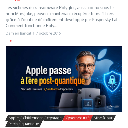
Les victimes du ransomware Polyglot, aussi connu sous le
nom MarsJoke, peuvent maintenant récupérer leurs fichiers
grâce à l’outil de déchiffrement développé par Kaspersky Lab.
Comment fonctionne Poly...
Damien Bancal
7 octobre 2016
Lire
Apple
Chiffrement
cryptage
Cybersécurité
Mise à jour
Patch
quantique