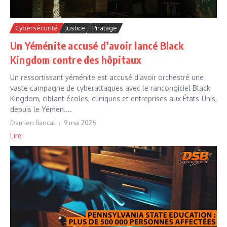
Cybersécurité
Justice
Piratage
Un Yéménite accusé d’avoir lancé Black
Kingdom contre des hôpitaux
Un ressortissant yéménite est accusé d’avoir orchestré une
vaste campagne de cyberattaques avec le rançongiciel Black
Kingdom, ciblant écoles, cliniques et entreprises aux États-Unis,
depuis le Yémen....
Damien Bancal
9 mai 2025
Lire