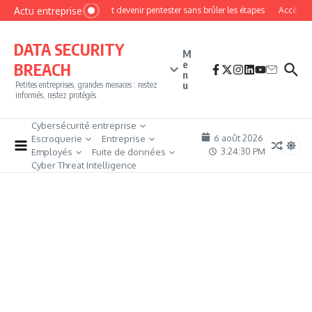
Aller au contenu
Actu entreprise
Comment devenir pentester sans brûler les étapes
Accès firew
DATA SECURITY
M
e
BREACH
n
u
Petites entreprises, grandes menaces : restez
informés, restez protégés
Cybersécurité entreprise
6 août 2026
Escroquerie
Entreprise
3:24:31 PM
Employés
Fuite de données
Cyber Threat Intelligence