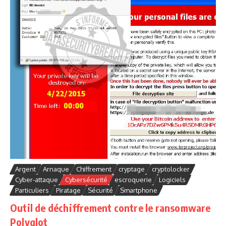
Argent
Arnaque
Chiffrement
cryptage
cryptolocker
Cyber-attaque
Cybersécurité
escroquerie
Logiciels
Particuliers
Piratage
Sécurité
Smartphone
Outil de déchiffrement contre le ransomware
Polyglot