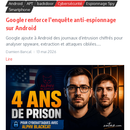
Android
APT
backdoor
Cybersécurité
Espionnage Spy
Smartphone
Google renforce l’enquête anti-espionnage
sur Android
Google ajoute à Android des journaux d’intrusion chiffrés pour
analyser spyware, extraction et attaques ciblées....
Damien Bancal
13 mai 2026
Lire