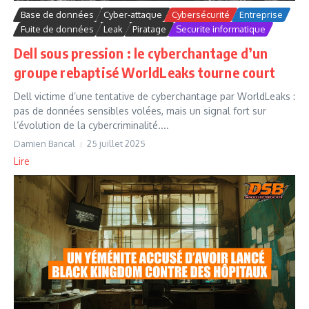
Base de données
Cyber-attaque
Cybersécurité
Entreprise
Fuite de données
Leak
Piratage
Securite informatique
Dell sous pression : le cyberchantage d’un
groupe rebaptisé WorldLeaks tourne court
Dell victime d’une tentative de cyberchantage par WorldLeaks :
pas de données sensibles volées, mais un signal fort sur
l’évolution de la cybercriminalité....
Damien Bancal
25 juillet 2025
Lire