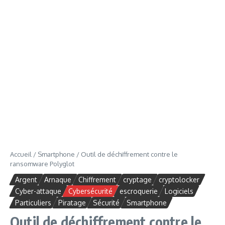
Accueil
/
Smartphone
/
Outil de déchiffrement contre le
ransomware Polyglot
Argent
Arnaque
Chiffrement
cryptage
cryptolocker
Cyber-attaque
Cybersécurité
escroquerie
Logiciels
Particuliers
Piratage
Sécurité
Smartphone
Outil de déchiffrement contre le