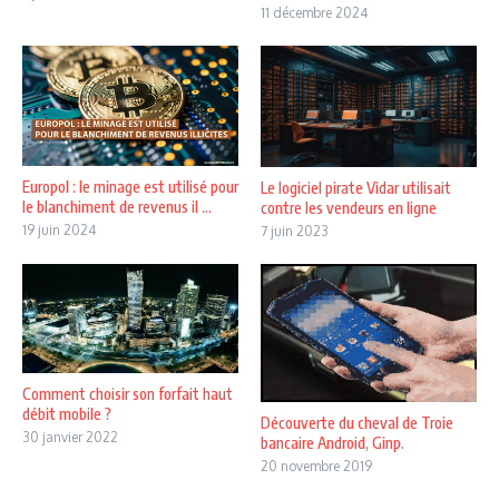
11 décembre 2024
Europol : le minage est utilisé pour
Le logiciel pirate Vidar utilisait
le blanchiment de revenus il ...
contre les vendeurs en ligne
19 juin 2024
7 juin 2023
Comment choisir son forfait haut
débit mobile ?
Découverte du cheval de Troie
30 janvier 2022
bancaire Android, Ginp.
20 novembre 2019