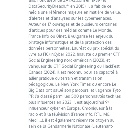
ans. Fondateur de ZATAZ.com en 1989 (et
DataSecurityBreach.fr en 2015), il a fait de ce
média une référence majeure en matière de veille,
d’alertes et d’analyses sur les cybermenaces.
Auteur de 17 ouvrages et de plusieurs centaines
d’articles pour des médias comme Le Monde,
France Info ou 01net, il vulgarise les enjeux du
piratage informatique et de la protection des
données personnelles. Lauréat du prix spécial du
livre au FIC/InCyber 2022, finaliste du premier CTF
Social Engineering nord-américain (2023), et
vainqueur du CTF Social Engineering du HackFest
Canada (2024), il est reconnu pour sa capacité à
allier pratique du terrain et transmission
pédagogique. Le New York Times ou encore Le
Big Data ont salué son parcours, et l’agence Tyto
PR l’a classé parmi les 500 personnalités tech les
plus influentes en 2023. Il est aujourd’hui 9ᵉ
influenceur cyber en Europe. Chroniqueur à la
radio et à la télévision (France Info, RTL, M6,
Medi1...), il est également réserviste citoyen au
sein de la Gendarmerie Nationale (Lieutenant-