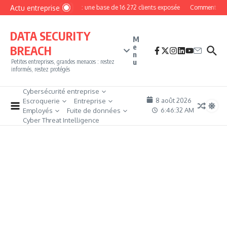
Aller au contenu
Actu entreprise
MyPhoto : une base de 16 272 clients exposée
Comment devenir
DATA SECURITY
M
e
BREACH
n
u
Petites entreprises, grandes menaces : restez
informés, restez protégés
Cybersécurité entreprise
8 août 2026
Escroquerie
Entreprise
6:46:33 AM
Employés
Fuite de données
Cyber Threat Intelligence