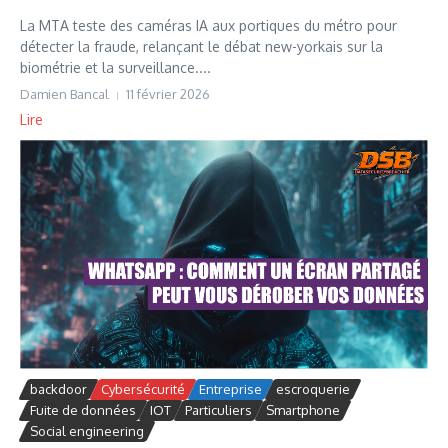
La MTA teste des caméras IA aux portiques du métro pour
détecter la fraude, relançant le débat new-yorkais sur la
biométrie et la surveillance....
Damien Bancal
11 février 2026
Lire
backdoor
Cybersécurité
Entreprise
escroquerie
Fuite de données
IOT
Particuliers
Smartphone
Social engineering