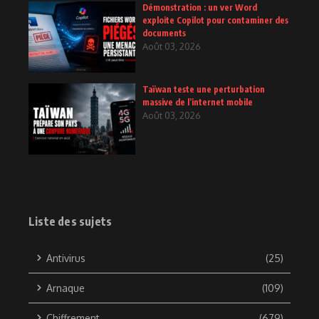
Démonstration : un ver Word
exploite Copilot pour contaminer des
documents
Août 03, 2026
Taïwan teste une perturbation
massive de l’internet mobile
Août 03, 2026
Liste des sujets
Antivirus
(25)
Arnaque
(109)
Chiffrement
(679)