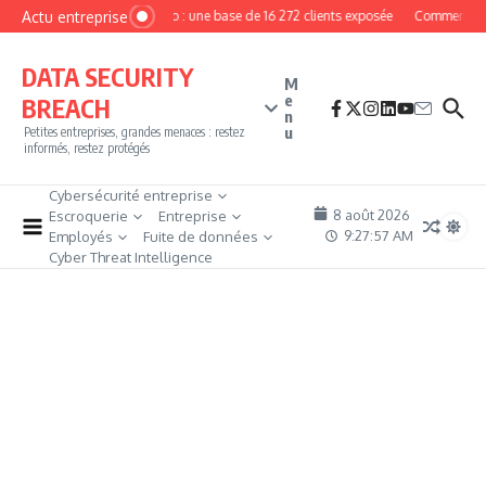
Aller au contenu
Actu entreprise
MyPhoto : une base de 16 272 clients exposée
Comment deven
DATA SECURITY
M
e
BREACH
n
u
Petites entreprises, grandes menaces : restez
informés, restez protégés
Cybersécurité entreprise
8 août 2026
Escroquerie
Entreprise
9:27:58 AM
Employés
Fuite de données
Cyber Threat Intelligence