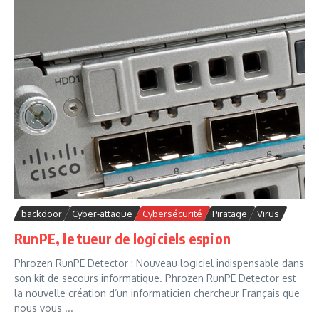
backdoor
Cyber-attaque
Cybersécurité
Piratage
Virus
RunPE, le tueur de logiciels espion
Phrozen RunPE Detector : Nouveau logiciel indispensable dans
son kit de secours informatique. Phrozen RunPE Detector est
la nouvelle création d’un informaticien chercheur Français que
nous vous ...