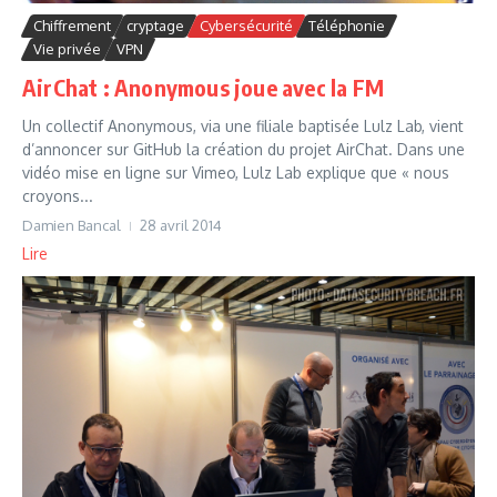
Chiffrement
cryptage
Cybersécurité
Téléphonie
Vie privée
VPN
AirChat : Anonymous joue avec la FM
Un collectif Anonymous, via une filiale baptisée Lulz Lab, vient
d’annoncer sur GitHub la création du projet AirChat. Dans une
vidéo mise en ligne sur Vimeo, Lulz Lab explique que « nous
croyons...
Damien Bancal
28 avril 2014
Lire