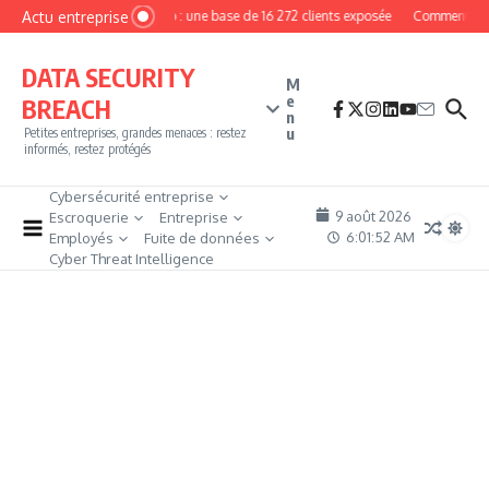
Aller au contenu
Actu entreprise
MyPhoto : une base de 16 272 clients exposée
Comment deveni
DATA SECURITY
M
e
BREACH
n
u
Petites entreprises, grandes menaces : restez
informés, restez protégés
Cybersécurité entreprise
9 août 2026
Escroquerie
Entreprise
6:01:53 AM
Employés
Fuite de données
Cyber Threat Intelligence