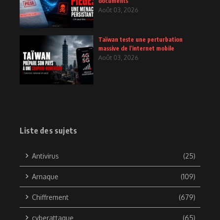
documents
Août 03, 2026
Taïwan teste une perturbation
massive de l’internet mobile
Août 03, 2026
Liste des sujets
Antivirus
(25)
Arnaque
(109)
Chiffrement
(679)
cyberattaque
(65)