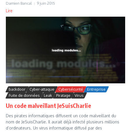
Damien Bancal
9 juin 2015
Lire
backdoor
Cyber-attaque
Cybersécurité
Entreprise
Fuite de données
Leak
Piratage
Virus
Un code malveillant JeSuisCharlie
Des pirates informatiques diffusent un code malveillant du
nom de JeSuisCharlie. Il aurait déjà infecté plusieurs millions
d’ordinateurs. Un virus informatique diffusé par des