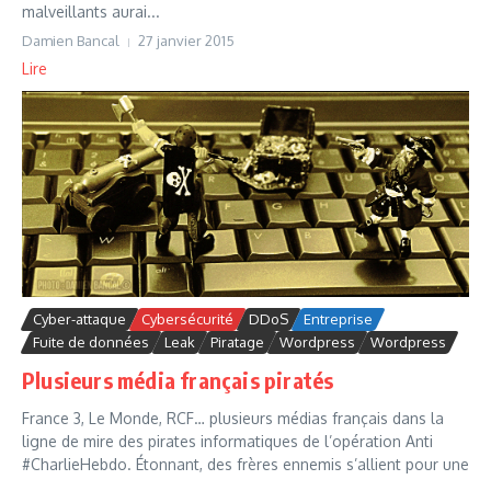
malveillants aurai...
Damien Bancal
27 janvier 2015
Lire
Cyber-attaque
Cybersécurité
DDoS
Entreprise
Fuite de données
Leak
Piratage
Wordpress
Wordpress
Plusieurs média français piratés
France 3, Le Monde, RCF… plusieurs médias français dans la
ligne de mire des pirates informatiques de l’opération Anti
#CharlieHebdo. Étonnant, des frères ennemis s’allient pour une
...