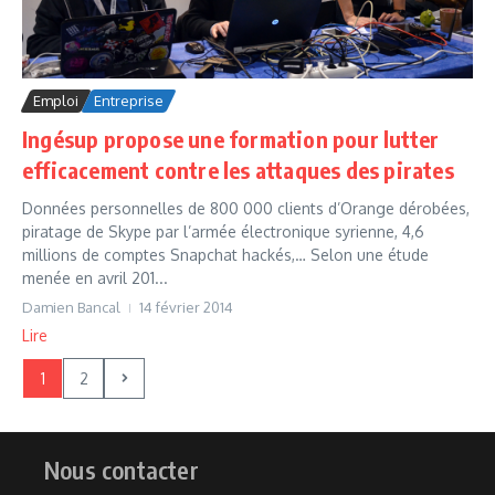
Emploi
Entreprise
Ingésup propose une formation pour lutter
efficacement contre les attaques des pirates
Données personnelles de 800 000 clients d’Orange dérobées,
piratage de Skype par l’armée électronique syrienne, 4,6
millions de comptes Snapchat hackés,… Selon une étude
menée en avril 201...
Damien Bancal
14 février 2014
Lire
1
2
Nous contacter