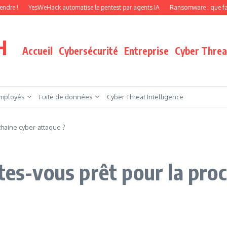
YesWeHack automatise le pentest par agents IA
Ransomware : que faire quand vo
H
Accueil
Cybersécurité
Entreprise
Cyber Threat
mployés
Fuite de données
Cyber Threat Intelligence
chaine cyber-attaque ?
tes-vous prêt pour la pro