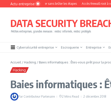
Aller au contenu
Actu entreprise
mment devenir pentester sans brûler les étapes
Accès firewall root à vendre !
DATA SECURITY BREAC
Petites entreprises, grandes menaces : restez informés, restez protégés
Cybersécurité entreprise
Escroquerie
Entreprise
E
Accueil
/
Hacking
/
Baies informatiques : Êtes-vous prêt pour la pro
Hacking
Baies informatiques : Ê
Par
Contributeur Partenaire
2 Mins Read
2 décembre 2018