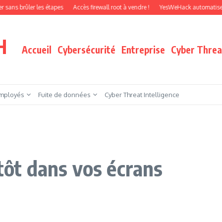
ûler les étapes
Accès firewall root à vendre !
YesWeHack automatise le pentes
H
Accueil
Cybersécurité
Entreprise
Cyber Threat
mployés
Fuite de données
Cyber Threat Intelligence
ntôt dans vos écrans