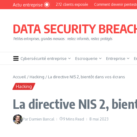
Aller au contenu
Actu entreprise
MyPhoto : une base de 16 272 clients exposée
Comment devenir pentester sans br
DATA SECURITY BREAC
Petites entreprises, grandes menaces : restez informés, restez protégés
Cybersécurité entreprise
Escroquerie
Entreprise
E
Accueil
/
Hacking
/
La directive NIS 2, bientôt dans vos écrans
Hacking
La directive NIS 2, bie
Par
Damien Bancal
9 Mins Read
8 mai 2023