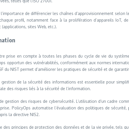
vées, telles que l’ISO 27001.
l’importance de différencier les chaînes d’approvisionnement selon le 
haque profil, notamment face à la prolifération d’appareils IoT, de
 (applications, sites Web, etc.).
mation
tre prise en compte à toutes les phases du cycle de vie du système 
en temps opportun des vulnérabilités, conformément aux normes internat
 CSF du NIST permet d’améliorer les pratiques de sécurité et de garanti
gestion de la sécurité des informations est essentielle pour simplif
e des risques liés à la sécurité de l’information.
de gestion des risques de cybersécurité. L’utilisation d’un cadre com
eprise. PolicyOps automatise l’évaluation des politiques de sécurité,
ris la directive NIS2.
e des principes de protection des données et de la vie privée, tels qu