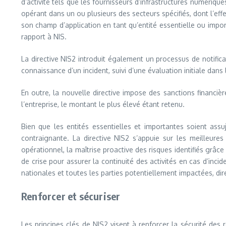
d’activité tels que les fournisseurs d’infrastructures numérique
opérant dans un ou plusieurs des secteurs spécifiés, dont l’effe
son champ d’application en tant qu’entité essentielle ou impor
rapport à NIS.
La directive NIS2 introduit également un processus de notifica
connaissance d’un incident, suivi d’une évaluation initiale dans
En outre, la nouvelle directive impose des sanctions financiè
l’entreprise, le montant le plus élevé étant retenu.
Bien que les entités essentielles et importantes soient ass
contraignante. La directive NIS2 s’appuie sur les meilleure
opérationnel, la maîtrise proactive des risques identifiés grâ
de crise pour assurer la continuité des activités en cas d’incid
nationales et toutes les parties potentiellement impactées, di
Renforcer et sécuriser
Les principes clés de NIS2 visent à renforcer la sécurité des