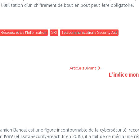
l’utilisation d’un chiffrement de bout en bout peut être obligatoire.
 Réseaux et de l'Information
SRI
Telecommunications Security Act
Article suivant
L’indice mon
mien Bancal est une figure incontournable de la cybersécurité, reco
989 (et DataSecurityBreach.fr en 2015), il a fait de ce média une réf