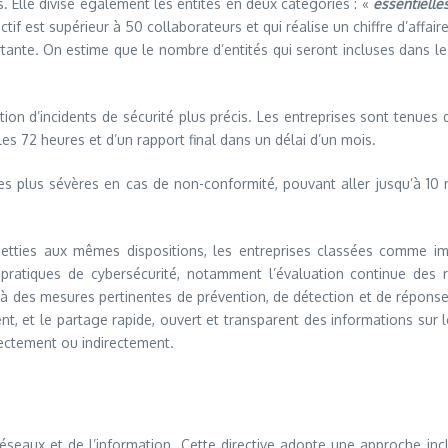
s. Elle divise également les entités en deux catégories : «
essentielle
ctif est supérieur à 50 collaborateurs et qui réalise un chiffre d’affa
tante. On estime que le nombre d’entités qui seront incluses dans le 
tion d’incidents de sécurité plus précis. Les entreprises sont tenues
 les 72 heures et d’un rapport final dans un délai d’un mois.
res plus sévères en cas de non-conformité, pouvant aller jusqu’à 10 
ujetties aux mêmes dispositions, les entreprises classées comme im
s pratiques de cybersécurité, notamment l’évaluation continue des 
ce à des mesures pertinentes de prévention, de détection et de répons
ent, et le partage rapide, ouvert et transparent des informations sur l
rectement ou indirectement.
 réseaux et de l’information. Cette directive adopte une approche in