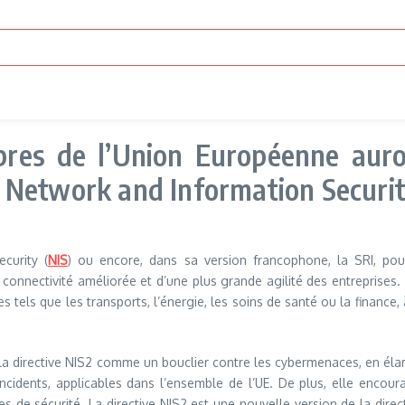
es de l’Union Européenne auron
la Network and Information Securit
curity (
NIS
) ou encore, dans sa version francophone, la SRI, pou
 connectivité améliorée et d’une plus grande agilité des entreprises
ues tels que les transports, l’énergie, les soins de santé ou la financ
é la directive NIS2 comme un bouclier contre les cybermenaces, en éla
incidents, applicables dans l’ensemble de l’UE. De plus, elle encou
s de sécurité. La directive NIS2 est une nouvelle version de la direc