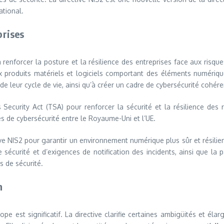
ational.
prises
nt à renforcer la posture et la résilience des entreprises face aux risq
 aux produits matériels et logiciels comportant des éléments numériqu
leur cycle de vie, ainsi qu’à créer un cadre de cybersécurité cohéren
curity Act (TSA) pour renforcer la sécurité et la résilience des 
es de cybersécurité entre le Royaume-Uni et l’UE.
ive NIS2 pour garantir un environnement numérique plus sûr et résilien
écurité et d’exigences de notification des incidents, ainsi que la 
s de sécurité.
n
pe est significatif. La directive clarifie certaines ambigüités et él