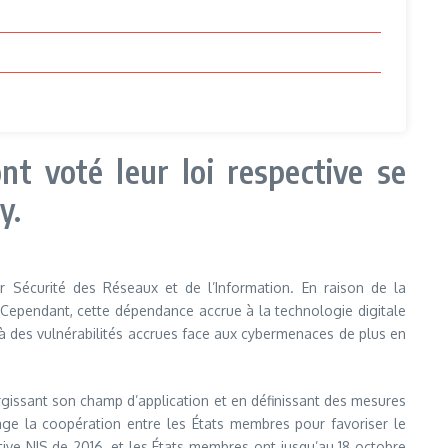
t voté leur loi respective se
y.
r Sécurité des Réseaux et de l’Information. En raison de la
. Cependant, cette dépendance accrue à la technologie digitale
e, à des vulnérabilités accrues face aux cybermenaces de plus en
rgissant son champ d’application et en définissant des mesures
rage la coopération entre les États membres pour favoriser le
tive NIS de 2016, et les États membres ont jusqu’au 18 octobre