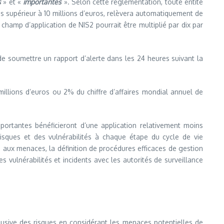
s
» et «
importantes
». Selon cette réglementation, toute entité
ires supérieur à 10 millions d’euros, relèvera automatiquement de
champ d’application de NIS2 pourrait être multiplié par dix par
 de soumettre un rapport d’alerte dans les 24 heures suivant la
millions d’euros ou 2% du chiffre d’affaires mondial annuel de
portantes bénéficieront d’une application relativement moins
risques et des vulnérabilités à chaque étape du cycle de vie
e aux menaces, la définition de procédures efficaces de gestion
es vulnérabilités et incidents avec les autorités de surveillance
clusive des risques en considérant les menaces potentielles de