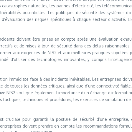
s catastrophes naturelles, les pannes d’électricité, les télécommunicat
vulnérabilités potentielles. Les politiques de sécurité des systèmes d
s d’évaluation des risques spécifiques à chaque secteur d’activité. 
cidents doivent être prises en compte après une évaluation exhausti
rectifs et de mises à jour de sécurité dans des délais raisonnables,
ormer aux exigences de NIS2 et aux meilleures pratiques stipulées p
é d’utiliser des technologies innovantes, y compris l’intelligence a
action immédiate face à des incidents inévitables. Les entreprises do
de toutes les données critiques, ainsi que d’une connectivité fiable, s
ctive NIS2 souligne également l’importance d’un échange d’informati
 les tactiques, techniques et procédures, les exercices de simulation d
est cruciale pour garantir la posture de sécurité d’une entreprise
les entreprises doivent prendre en compte les recommandations formul