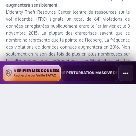
augmentera sensiblement.
L’Identity Theft Resource Center (centre de ressources sur le
vol d’identité, ITRC) signale un total de 641 violations de
données enregistrées publiquement entre le 1er janvier et le 3
novembre 2015. La plupart des entreprises savent que ce
nombre ne représente que la pointe de l’iceberg. La fréquence
des violations de données connues augmentera en 2016. Non
seulement en raison des lois de plus en plus nombreuses sur
la divulgation des informations confidentielles et les
violations, mais également à cause de l’incapacité croissante
VÉRIFIER MES DONNÉES
•••
AN TESTE UNE PERTURBATION MASSIVE DE L’INTERNET MOBILE
•
L’
des investissements de sécurité traditionnelle de périmètre à
Recherche par Veille ZATAZ
protéger les données précieuses. L’utilisation des
périphériques mobiles par les collaborateurs et la migration
des charges de travail informatiques vers le cloud effectuée
par les entreprises contribueront également à une forte
augmentation des violations. Au fil du temps, cela devrait
permettre de faire glisser les priorités vers l’investissement
dans une protection plus proactive centrée sur les données.
Mais il est probable que les choses s’aggravent encore avant