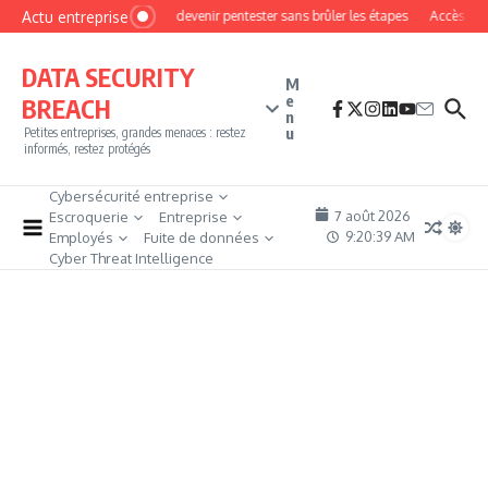
Aller au contenu
Actu entreprise
Comment devenir pentester sans brûler les étapes
Accès firewa
DATA SECURITY
M
e
BREACH
n
u
Petites entreprises, grandes menaces : restez
informés, restez protégés
Cybersécurité entreprise
7 août 2026
Escroquerie
Entreprise
9:20:40 AM
Employés
Fuite de données
Cyber Threat Intelligence