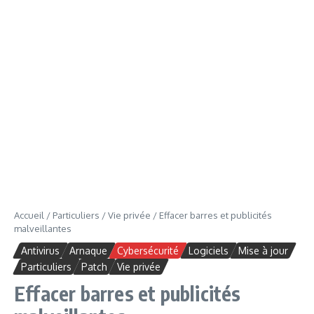
Accueil
/
Particuliers
/
Vie privée
/
Effacer barres et publicités
malveillantes
Antivirus
Arnaque
Cybersécurité
Logiciels
Mise à jour
Particuliers
Patch
Vie privée
Effacer barres et publicités