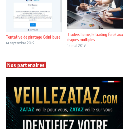
Traders home, le trading forcé aux
Tentative de piratage CoinHouse
risques multiples
14 septembre 2019
12 mai 2019
Nos partenaires