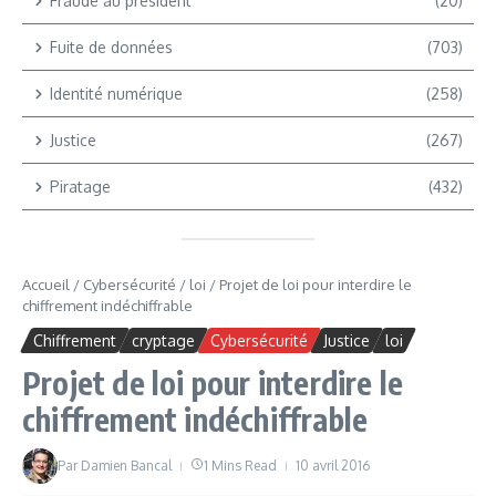
Fraude au président
(20)
Fuite de données
(703)
Identité numérique
(258)
Justice
(267)
Piratage
(432)
Accueil
/
Cybersécurité
/
loi
/
Projet de loi pour interdire le
chiffrement indéchiffrable
Chiffrement
cryptage
Cybersécurité
Justice
loi
Projet de loi pour interdire le
chiffrement indéchiffrable
Par
Damien Bancal
1 Mins Read
10 avril 2016