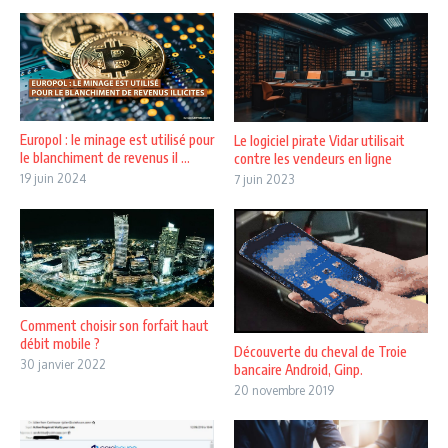
Europol : le minage est utilisé pour
Le logiciel pirate Vidar utilisait
le blanchiment de revenus il ...
contre les vendeurs en ligne
19 juin 2024
7 juin 2023
Comment choisir son forfait haut
débit mobile ?
Découverte du cheval de Troie
30 janvier 2022
bancaire Android, Ginp.
20 novembre 2019