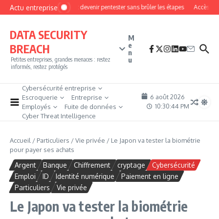
Aller au contenu
Actu entreprise
Comment devenir pentester sans brûler les étapes
Accès firewa
DATA SECURITY
M
e
BREACH
n
u
Petites entreprises, grandes menaces : restez
informés, restez protégés
Cybersécurité entreprise
6 août 2026
Escroquerie
Entreprise
10:30:46 PM
Employés
Fuite de données
Cyber Threat Intelligence
Accueil
/
Particuliers
/
Vie privée
/
Le Japon va tester la biométrie
pour payer ses achats
Argent
Banque
Chiffrement
cryptage
Cybersécurité
Emploi
ID
Identité numérique
Paiement en ligne
Particuliers
Vie privée
Le Japon va tester la biométrie