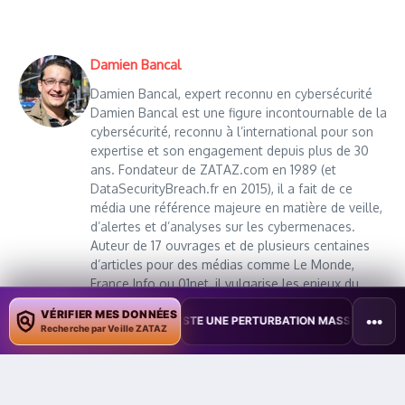
Damien Bancal
Damien Bancal, expert reconnu en cybersécurité
Damien Bancal est une figure incontournable de la
cybersécurité, reconnu à l’international pour son
expertise et son engagement depuis plus de 30
ans. Fondateur de ZATAZ.com en 1989 (et
DataSecurityBreach.fr en 2015), il a fait de ce
média une référence majeure en matière de veille,
d’alertes et d’analyses sur les cybermenaces.
Auteur de 17 ouvrages et de plusieurs centaines
d’articles pour des médias comme Le Monde,
France Info ou 01net, il vulgarise les enjeux du
piratage informatique et de la protection des
VÉRIFIER MES DONNÉES
•••
TAÏWAN TESTE UNE PERTURBATION MASSIVE DE L’INTERNET MOBILE
données personnelles. Lauréat du prix spécial du
Recherche par Veille ZATAZ
livre au FIC/InCyber 2022, finaliste du premier CTF
Social Engineering nord-américain (2023), et
vainqueur du CTF Social Engineering du HackFest
Canada (2024), il est reconnu pour sa capacité à