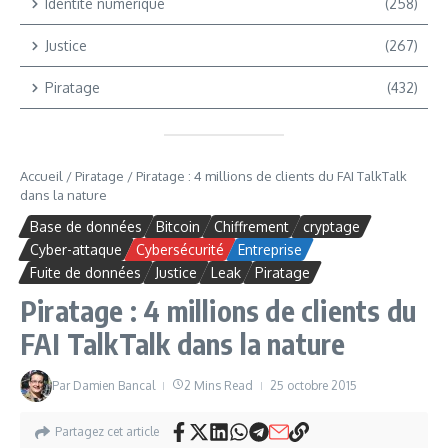
Identité numérique
(258)
Justice
(267)
Piratage
(432)
Accueil
/
Piratage
/
Piratage : 4 millions de clients du FAI TalkTalk
dans la nature
Base de données
Bitcoin
Chiffrement
cryptage
Cyber-attaque
Cybersécurité
Entreprise
Fuite de données
Justice
Leak
Piratage
Piratage : 4 millions de clients du
FAI TalkTalk dans la nature
Par
Damien Bancal
2 Mins Read
25 octobre 2015
Partagez cet article