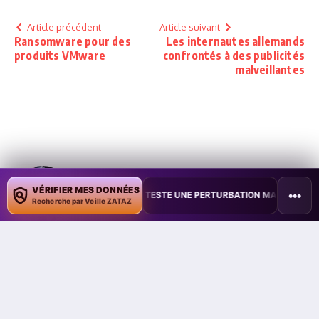
Article précédent
Article suivant
Ransomware pour des
Les internautes allemands
produits VMware
confrontés à des publicités
malveillantes
Damien Bancal
VÉRIFIER MES DONNÉES
•••
•
TAÏWAN TESTE UNE PERTURBATION MASSIVE DE L’INTERNET MOBILE
Damien Bancal, expert reconnu en cybersécurité
Recherche par Veille ZATAZ
Damien Bancal est une figure incontournable de la
cybersécurité, reconnu à l’international pour son
expertise et son engagement depuis plus de 30
ans. Fondateur de ZATAZ.com en 1989 (et
DataSecurityBreach.fr en 2015), il a fait de ce
média une référence majeure en matière de veille,
d’alertes et d’analyses sur les cybermenaces.
Auteur de 17 ouvrages et de plusieurs centaines