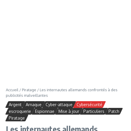
Accueil
/
Piratage
/
Les internautes allemands confrontés à des
publicités malveillantes
Argent
Arnaque
Cyber-attaque
Cybersécurité
escroquerie
Espionnae
Mise à jour
Particuliers
Patch
Piratage
Les internautes allemands