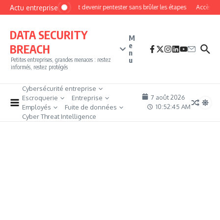
Aller au contenu
Actu entreprise
Comment devenir pentester sans brûler les étapes
Accès firew
DATA SECURITY
M
e
BREACH
n
u
Petites entreprises, grandes menaces : restez
informés, restez protégés
Cybersécurité entreprise
7 août 2026
Escroquerie
Entreprise
10:52:47 AM
Employés
Fuite de données
Cyber Threat Intelligence