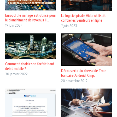
Europol : le minage est utilisé pour
Le logiciel pirate Vidar utilisait
le blanchiment de revenus il ...
contre les vendeurs en ligne
19 juin 2024
7 juin 2023
Comment choisir son forfait haut
débit mobile ?
Découverte du cheval de Troie
30 janvier 2022
bancaire Android, Ginp.
20 novembre 2019