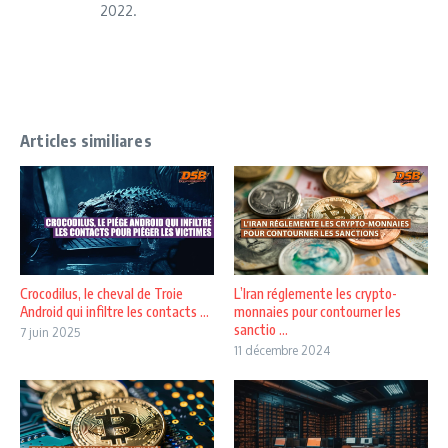
2022.
Articles similiares
Crocodilus, le cheval de Troie
L’Iran réglemente les crypto-
Android qui infiltre les contacts ...
monnaies pour contourner les
sanctio ...
7 juin 2025
11 décembre 2024