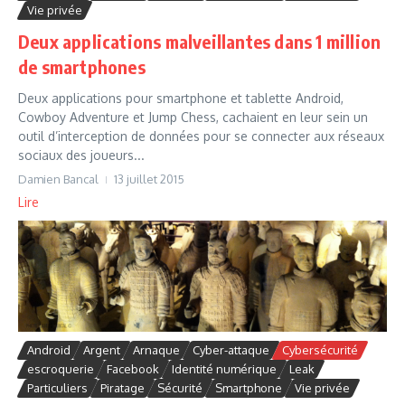
Vie privée
Deux applications malveillantes dans 1 million
de smartphones
Deux applications pour smartphone et tablette Android,
Cowboy Adventure et Jump Chess, cachaient en leur sein un
outil d’interception de données pour se connecter aux réseaux
sociaux des joueurs...
Damien Bancal
13 juillet 2015
Lire
Android
Argent
Arnaque
Cyber-attaque
Cybersécurité
escroquerie
Facebook
Identité numérique
Leak
Particuliers
Piratage
Sécurité
Smartphone
Vie privée