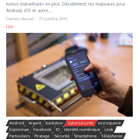
bonus malveillants en plus. Décidément, les malwares pour
Android, iOS et autre...
Damien Bancal
21 octobre 2015
Lire
Android
Argent
backdoor
Cybersécurité
escroquerie
Espionnae
Facebook
ID
Identité numérique
Leak
Particuliers
Piratage
Sécurité
Smartphone
Téléphonie