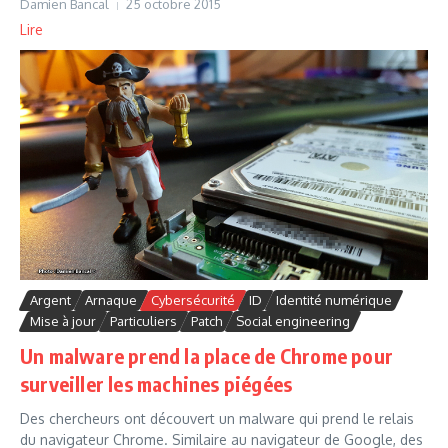
Damien Bancal
25 octobre 2015
Lire
Argent
Arnaque
Cybersécurité
ID
Identité numérique
Mise à jour
Particuliers
Patch
Social engineering
Un malware prend la place de Chrome pour
surveiller les machines piégées
Des chercheurs ont découvert un malware qui prend le relais
du navigateur Chrome. Similaire au navigateur de Google, des