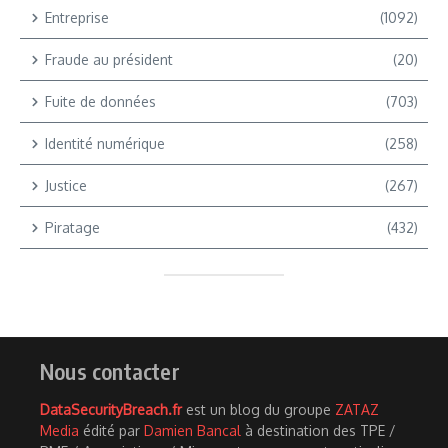
Entreprise
(1092)
Fraude au président
(20)
Fuite de données
(703)
Identité numérique
(258)
Justice
(267)
Piratage
(432)
Nous contacter
DataSecurityBreach.fr
est un blog du groupe
ZATAZ
Media
édité par
Damien Bancal
à destination des TPE /