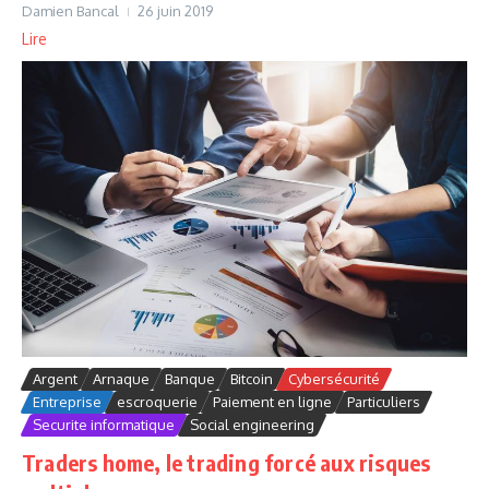
Damien Bancal
26 juin 2019
Lire
Argent
Arnaque
Banque
Bitcoin
Cybersécurité
Entreprise
escroquerie
Paiement en ligne
Particuliers
Securite informatique
Social engineering
Traders home, le trading forcé aux risques