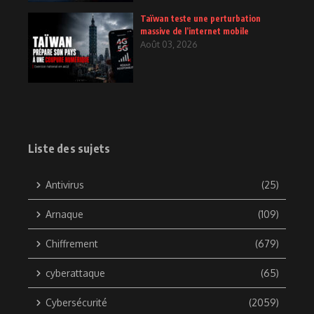
Taïwan teste une perturbation
massive de l’internet mobile
Août 03, 2026
Liste des sujets
Antivirus
(25)
Arnaque
(109)
Chiffrement
(679)
cyberattaque
(65)
Cybersécurité
(2059)