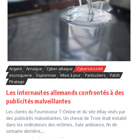
Argent
Arnaque
Cyber-attaque
Cybersécurité
escroquerie
Espionnae
Mise à jour
Particuliers
Patch
Piratage
Les internautes allemands confrontés à des
publicités malveillantes
Les clients du Fournisseur T-Online et du site eBay visés par
des publicités malveillantes. Un cheval de Troie était installé
dans les ordinateurs des victimes. Sale ambiance, fin de
semaine dernière,...