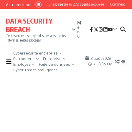
Aller au contenu
Actu entreprise
MyPhoto : une base de 16 272 clients exposée
Comment devenir
DATA SECURITY
M
e
BREACH
n
u
Petites entreprises, grandes menaces : restez
informés, restez protégés
Cybersécurité entreprise
8 août 2026
Escroquerie
Entreprise
7:53:36 PM
Employés
Fuite de données
Cyber Threat Intelligence