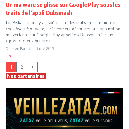
Un malware se glisse sur Google Play sous les
traits de l’appli Dubsmash
Jan Piskacek, analyste spécialiste des malwares sur mobile
chez Avast Software, a récemment découvert une application
malveillante sur Google Play appelée « Dubsmash 2 », un
« porn clicker » qui circu...
Damien Bancal
3 mai 2015
Lire
1
2
Nos partenaires