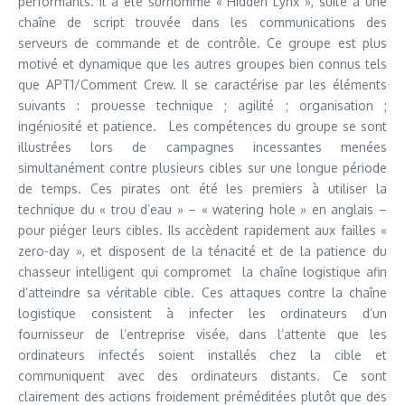
performants. Il a été surnommé « Hidden Lynx », suite à une
chaîne de script trouvée dans les communications des
serveurs de commande et de contrôle. Ce groupe est plus
motivé et dynamique que les autres groupes bien connus tels
que APT1/Comment Crew. Il se caractérise par les éléments
suivants : prouesse technique ; agilité ; organisation ;
ingéniosité et patience. Les compétences du groupe se sont
illustrées lors de campagnes incessantes menées
simultanément contre plusieurs cibles sur une longue période
de temps. Ces pirates ont été les premiers à utiliser la
technique du « trou d’eau » – « watering hole » en anglais –
pour piéger leurs cibles. Ils accèdent rapidement aux failles «
zero-day », et disposent de la ténacité et de la patience du
chasseur intelligent qui compromet la chaîne logistique afin
d’atteindre sa véritable cible. Ces attaques contre la chaîne
logistique consistent à infecter les ordinateurs d’un
fournisseur de l’entreprise visée, dans l’attente que les
ordinateurs infectés soient installés chez la cible et
communiquent avec des ordinateurs distants. Ce sont
clairement des actions froidement préméditées plutôt que des