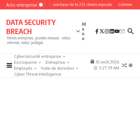
Aller au contenu
Actu entreprise
MyPhoto : une base de 16 272 clients exposée
Comment devenir
DATA SECURITY
M
e
BREACH
n
u
Petites entreprises, grandes menaces : restez
informés, restez protégés
Cybersécurité entreprise
10 août 2026
Escroquerie
Entreprise
5:27:41 AM
Employés
Fuite de données
Cyber Threat Intelligence