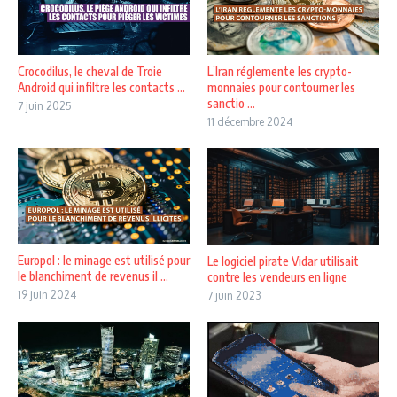
Crocodilus, le cheval de Troie
L’Iran réglemente les crypto-
Android qui infiltre les contacts ...
monnaies pour contourner les
sanctio ...
7 juin 2025
11 décembre 2024
Europol : le minage est utilisé pour
Le logiciel pirate Vidar utilisait
le blanchiment de revenus il ...
contre les vendeurs en ligne
19 juin 2024
7 juin 2023