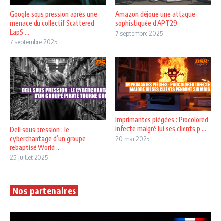
Google sous pression après une
Amazon déjoue une attaque
menace du collectif Scattered
sophistiquée d’APT29
LapS ...
7 septembre 2025
7 septembre 2025
Imprimantes piégées : Procolored
infecte malgré lui ses clients p ...
Dell sous pression : le
cyberchantage d’un groupe
20 mai 2025
rebaptisé World ...
25 juillet 2025
Nos partenaires