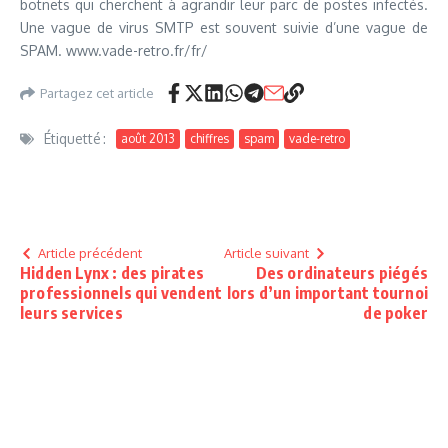
botnets qui cherchent à agrandir leur parc de postes infectés.
Une vague de virus SMTP est souvent suivie d’une vague de
SPAM. www.vade-retro.fr/fr/
Partagez cet article
Étiquetté :
août 2013
chiffres
spam
vade-retro
Article précédent
Article suivant
Hidden Lynx : des pirates
Des ordinateurs piégés
professionnels qui vendent
lors d’un important tournoi
leurs services
de poker