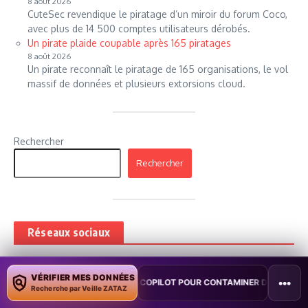
8 août 2026
CuteSec revendique le piratage d’un miroir du forum Coco,
avec plus de 14 500 comptes utilisateurs dérobés.
Un pirate plaide coupable après 165 piratages
8 août 2026
Un pirate reconnaît le piratage de 165 organisations, le vol
massif de données et plusieurs extorsions cloud.
Rechercher
Rechercher
Réseaux sociaux
Fans
Abonnés
21,615
25,823
VÉRIFIER MES DONNÉES
•••
ITE COPILOT POUR CONTAMINER DES DOCUMENTS
•
TAÏWAN TESTE 
J'aime
Suivre
Recherche par Veille ZATAZ