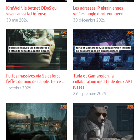
KimWolf, le botnet DDoS qui
Les adresses IP ukrainiennes
visait aussi la Défense
volées, angle mort européen
30 mai 2026
30 décembre 2025
Fuites massives via Salesforce :
Turla et Gamaredon, la
l’effet domino des applis tierce ...
collaboration inédite de deux APT
russes
1 octobre 2025
29 septembre 2025