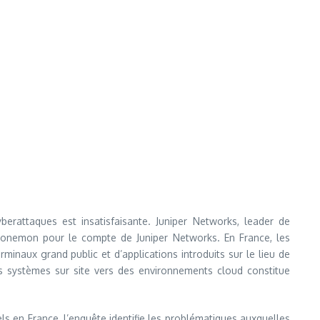
berattaques est insatisfaisante. Juniper Networks, leader de
t Ponemon pour le compte de Juniper Networks. En France, les
inaux grand public et d’applications introduits sur le lieu de
es systèmes sur site vers des environnements cloud constitue
s en France, l’enquête identifie les problématiques auxquelles