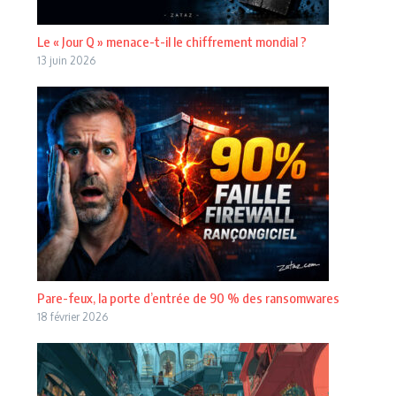
Le « Jour Q » menace-t-il le chiffrement mondial ?
13 juin 2026
Pare-feux, la porte d’entrée de 90 % des ransomwares
18 février 2026