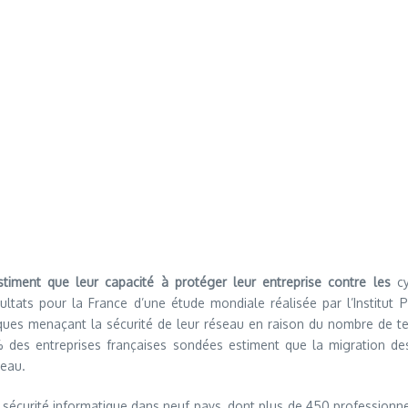
stiment que leur capacité à protéger leur entreprise contre les
cy
ultats pour la France d’une étude mondiale réalisée par l’Institu
ques menaçant la sécurité de leur réseau en raison du nombre de term
 % des entreprises françaises sondées estiment que la migration d
seau.
 sécurité informatique dans neuf pays, dont plus de 450 professionnel