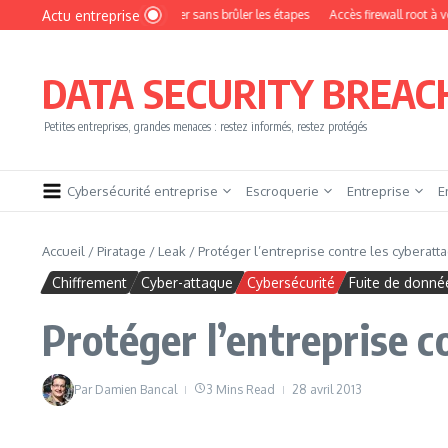
Aller au contenu
Actu entreprise
mment devenir pentester sans brûler les étapes
Accès firewall root à vendre !
DATA SECURITY BREAC
Petites entreprises, grandes menaces : restez informés, restez protégés
Cybersécurité entreprise
Escroquerie
Entreprise
E
Accueil
/
Piratage
/
Leak
/
Protéger l’entreprise contre les cyberatta
Chiffrement
Cyber-attaque
Cybersécurité
Fuite de donné
Protéger l’entreprise c
Par
Damien Bancal
3 Mins Read
28 avril 2013