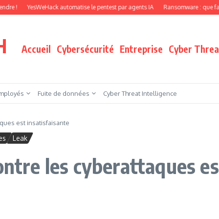
YesWeHack automatise le pentest par agents IA
Ransomware : que faire quand vo
H
Accueil
Cybersécurité
Entreprise
Cyber Threat
mployés
Fuite de données
Cyber Threat Intelligence
ques est insatisfaisante
es
Leak
ontre les cyberattaques es