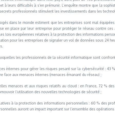
t à leurs difficultés à s’en prémunir. L’enquête montre que la sophis
de secrets professionnels stimulent les investissements dans les techno
rogés dans le monde estiment que les entreprises sont mal équipées p
ise en place par leur entreprise pour protéger le réseau contre ce
es lois européennes relatives à la protection des informations perso
gation pour les entreprises de signaler un vol de données sous 24 heur
s.
uxquelles les professionnels de la sécurité informatique sont confron
internes pour gérer les risques pesant sur la cybersécurité : 43 %
faire face aux menaces internes (menaces émanant du réseau) ;
es menaces et aux risques relatifs au cloud : en France, 72 % des p
mouvoir l’utilisation des nouvelles technologies de sécurité ;
ves à la protection des informations personnelles : 60 % des profe
ersonnelles auront un impact important sur l’ensemble des opérations 