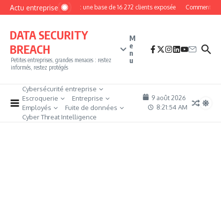
Aller au contenu
Actu entreprise
MyPhoto : une base de 16 272 clients exposée
Comment devenir
DATA SECURITY
M
e
BREACH
n
u
Petites entreprises, grandes menaces : restez
informés, restez protégés
Cybersécurité entreprise
9 août 2026
Escroquerie
Entreprise
8:21:56 AM
Employés
Fuite de données
Cyber Threat Intelligence