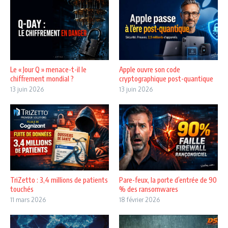
Le « Jour Q » menace-t-il le
Apple ouvre son code
chiffrement mondial ?
cryptographique post-quantique
13 juin 2026
13 juin 2026
TriZetto : 3,4 millions de patients
Pare-feux, la porte d’entrée de 90
touchés
% des ransomwares
11 mars 2026
18 février 2026