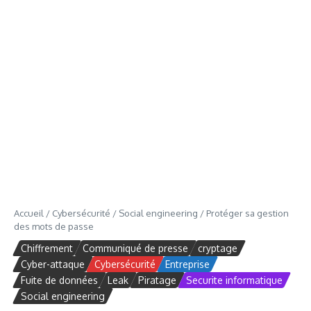
Accueil
/
Cybersécurité
/
Social engineering
/
Protéger sa gestion
des mots de passe
Chiffrement
Communiqué de presse
cryptage
Cyber-attaque
Cybersécurité
Entreprise
Fuite de données
Leak
Piratage
Securite informatique
Social engineering