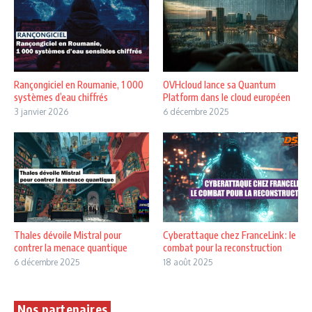
Rançongiciel en Roumanie, 1 000
OVHcloud lance sa Quantum
systèmes d’eau chiffrés
Platform dans le cloud européen
3 janvier 2026
6 décembre 2025
Thales dévoile Mistral pour
Cyberattaque chez FranceLink : le
contrer la menace quantique
combat pour la reconstruction
6 décembre 2025
18 août 2025
Nos partenaires