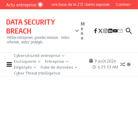
Aller au contenu
Actu entreprise
MyPhoto : une base de 16 272 clients exposée
Comment devenir
DATA SECURITY
M
e
BREACH
n
u
Petites entreprises, grandes menaces : restez
informés, restez protégés
Cybersécurité entreprise
9 août 2026
Escroquerie
Entreprise
6:25:55 AM
Employés
Fuite de données
Cyber Threat Intelligence