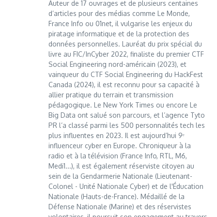
Auteur de 17 ouvrages et de plusieurs centaines
d’articles pour des médias comme Le Monde,
France Info ou 01net, il vulgarise les enjeux du
piratage informatique et de la protection des
données personnelles. Lauréat du prix spécial du
livre au FIC/InCyber 2022, finaliste du premier CTF
Social Engineering nord-américain (2023), et
vainqueur du CTF Social Engineering du HackFest
Canada (2024), il est reconnu pour sa capacité à
allier pratique du terrain et transmission
pédagogique. Le New York Times ou encore Le
Big Data ont salué son parcours, et l’agence Tyto
PR l’a classé parmi les 500 personnalités tech les
plus influentes en 2023. Il est aujourd’hui 9ᵉ
influenceur cyber en Europe. Chroniqueur à la
radio et à la télévision (France Info, RTL, M6,
Medi1...), il est également réserviste citoyen au
sein de la Gendarmerie Nationale (Lieutenant-
Colonel - Unité Nationale Cyber) et de l'Éducation
Nationale (Hauts-de-France). Médaillé de la
Défense Nationale (Marine) et des réservistes
volontaires, il poursuit son engagement au travers