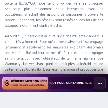
Suite à ILOVEYOU, nous avions vu des vers se propager
beaucoup plus rapidement sans interaction avec les
utilisateurs, affectant des millions de personnes à travers le
monde. Cependant, les réseaux sont restés solides lors de ces
attaques, notamment contre Blaster.
Aujourd’hui, le risque est ailleurs. Il y a des milliards d’appareils
connectés à Internet. Pour qu’un ″ver malveillant″ se propage
largement et rapidement, les malwares exploitent désormais
une vulnérabilité qui leur permet d’infecter et de se propager
sans interaction avec l’utilisateur, de la même manière que
Wannacry. Un ver tirant parti de multiples vulnérabilités de
l’Internet des Objets (IoT), par exemple, pourrait provoquer une
attaque mondiale, ciblant à la fois les particuliers et les
entreprises.
VÉRIFIER MES DONNÉES
•••
XPLOITE COPILOT POUR CONTAMINER DES DOCUMENTS
•
TAÏWAN T
Recherche par Veille ZATAZ
Iloveyou… to
La clé pour empêcher toute attaque est la sécurité. Windows