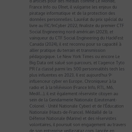
d’articles pour des médias comme Le Monde,
France Info ou 01net, il vulgarise les enjeux du
piratage informatique et de la protection des
données personnelles. Lauréat du prix spécial du
livre au FIC/InCyber 2022, finaliste du premier CTF
Social Engineering nord-américain (2023), et
vainqueur du CTF Social Engineering du HackFest
Canada (2024), il est reconnu pour sa capacité à
allier pratique du terrain et transmission
pédagogique. Le New York Times ou encore Le
Big Data ont salué son parcours, et l’agence Tyto
PR l’a classé parmi les 500 personnalités tech les
plus influentes en 2023. Il est aujourd’hui 9ᵉ
influenceur cyber en Europe. Chroniqueur à la
radio et à la télévision (France Info, RTL, M6,
Medi1...), il est également réserviste citoyen au
sein de la Gendarmerie Nationale (Lieutenant-
Colonel - Unité Nationale Cyber) et de l'Éducation
Nationale (Hauts-de-France). Médaillé de la
Défense Nationale (Marine) et des réservistes
volontaires, il poursuit son engagement au travers
de son entreprise veillezataz.com, lancée en