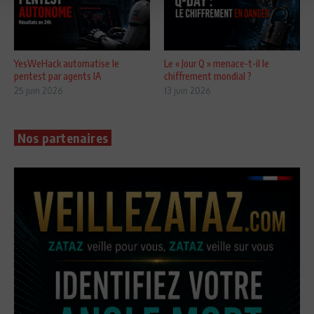
YesWeHack automatise le
Le « Jour Q » menace-t-il le
pentest par agents IA
chiffrement mondial ?
25 juin 2026
13 juin 2026
Nos partenaires