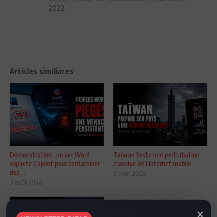
2022.
Articles similiares
Démonstration : un ver Word
Taïwan teste une perturbation
exploite Copilot pour contaminer
massive de l’internet mobile
des ...
3 août 2026
3 août 2026
×