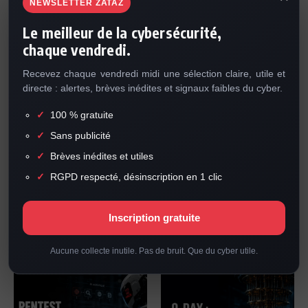
NEWSLETTER ZATAZ
Le meilleur de la cybersécurité,
chaque vendredi.
L’IA découvre plus de failles sans
Des routeurs vulnérables ciblés
Recevez chaque vendredi midi une sélection claire, utile et
accroître leur exploitation
par le renseignement russe
directe : alertes, brèves inédites et signaux faibles du cyber.
3 août 2026
15 juillet 2026
100 % gratuite
Sans publicité
Brèves inédites et utiles
RGPD respecté, désinscription en 1 clic
Inscription gratuite
Google cible NetNut, vaste
Accès firewall root à vendre !
botnet proxy
8 juillet 2026
8 juillet 2026
Aucune collecte inutile. Pas de bruit. Que du cyber utile.