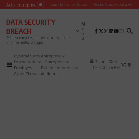
Aller au contenu
Actu entreprise
Comment devenir pentester sans brûler les étapes
Accès firewall root à vendre !
DATA SECURITY
M
e
BREACH
n
u
Petites entreprises, grandes menaces : restez
informés, restez protégés
Cybersécurité entreprise
7 août 2026
Escroquerie
Entreprise
12:05:27 PM
Employés
Fuite de données
Cyber Threat Intelligence