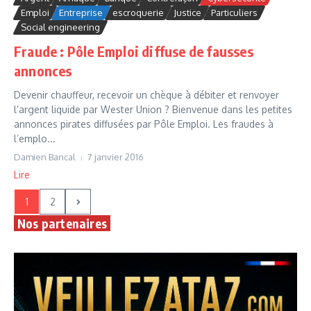
Emploi
Entreprise
escroquerie
Justice
Particuliers
Social engineering
Fraude : Pôle Emploi diffuse de fausses
annonces
Devenir chauffeur, recevoir un chèque à débiter et renvoyer
l’argent liquide par Wester Union ? Bienvenue dans les petites
annonces pirates diffusées par Pôle Emploi. Les fraudes à
l’emplo...
Damien Bancal
7 janvier 2016
Lire
1
2
Nos partenaires