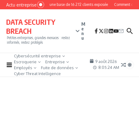
Aller au contenu
Actu entreprise
MyPhoto : une base de 16 272 clients exposée
Comment devenir p
DATA SECURITY
M
e
BREACH
n
u
Petites entreprises, grandes menaces : restez
informés, restez protégés
Cybersécurité entreprise
9 août 2026
Escroquerie
Entreprise
8:05:26 AM
Employés
Fuite de données
Cyber Threat Intelligence