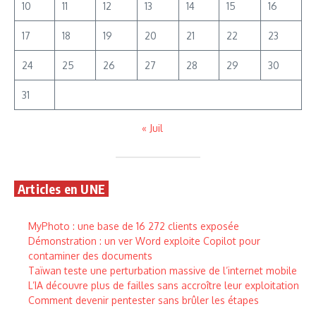
10
11
12
13
14
15
16
17
18
19
20
21
22
23
24
25
26
27
28
29
30
31
« Juil
Articles en UNE
MyPhoto : une base de 16 272 clients exposée
Démonstration : un ver Word exploite Copilot pour
contaminer des documents
Taïwan teste une perturbation massive de l’internet mobile
L’IA découvre plus de failles sans accroître leur exploitation
Comment devenir pentester sans brûler les étapes