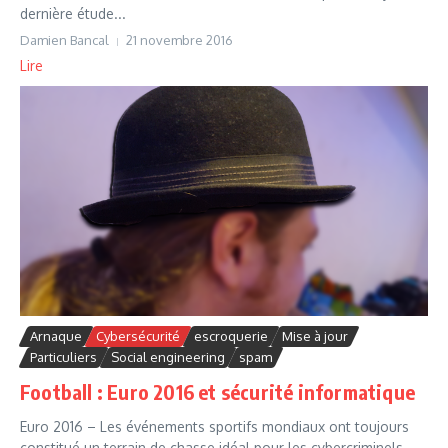
dernière étude...
Damien Bancal
21 novembre 2016
Lire
Arnaque
Cybersécurité
escroquerie
Mise à jour
Particuliers
Social engineering
spam
Football : Euro 2016 et sécurité informatique
Euro 2016 – Les événements sportifs mondiaux ont toujours
constitué un terrain de chasse idéal pour les cybercriminels.