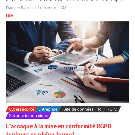
Damien Bancal
1 décembre 2021
Lire
Cybersécurité
Entreprise
Fuite de données
loi
RGPD
Securite informatique
L’arnaque à la mise en conformité RGPD
toujours en pleine forme !