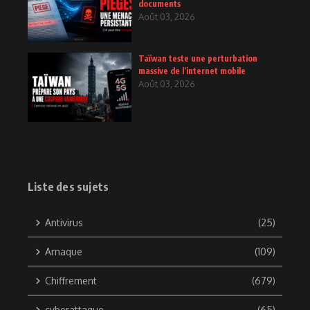
documents
Août 03, 2026
Taïwan teste une perturbation
massive de l’internet mobile
Août 03, 2026
Liste des sujets
Antivirus
(25)
Arnaque
(109)
Chiffrement
(679)
cyberattaque
(65)