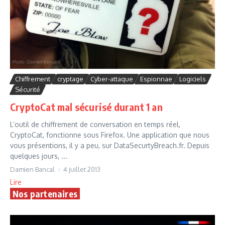
Chiffrement
cryptage
Cyber-attaque
Espionnae
Logiciels
Sécurité
CryptoCat mal sécurisé durant 1 an
L’outil de chiffrement de conversation en temps réel,
CryptoCat, fonctionne sous Firefox. Une application que nous
vous présentions, il y a peu, sur DataSecurtyBreach.fr. Depuis
quelques jours, ...
Damien Bancal
4 juillet 2013
Lire
Nos partenaires