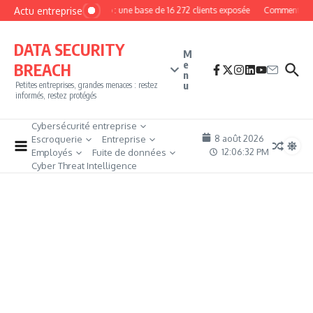
Aller au contenu
Actu entreprise
MyPhoto : une base de 16 272 clients exposée
Comment deveni
DATA SECURITY
M
e
BREACH
n
u
Petites entreprises, grandes menaces : restez
informés, restez protégés
Cybersécurité entreprise
8 août 2026
Escroquerie
Entreprise
12:06:33 PM
Employés
Fuite de données
Cyber Threat Intelligence