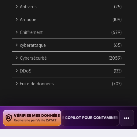
Antivirus
(25)
Arnaque
(109)
Chiffrement
(679)
cyberattaque
(65)
Cybersécurité
(2059)
DDoS
(133)
Fuite de données
(703)
Copyright © 2010 / 2026 DATA SECURITY BREACH - Groupe
VÉRIFIER MES DONNÉES
•••
WORD EXPLOITE COPILOT POUR CONTAMINER DES DOCUMENTS
•
TA
ZATAZ Média
Recherche par Veille ZATAZ