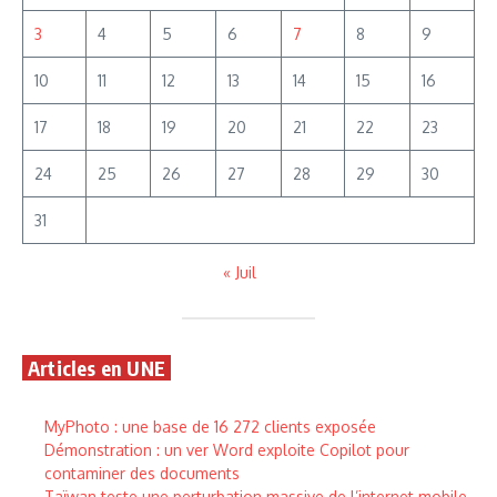
3
4
5
6
7
8
9
10
11
12
13
14
15
16
17
18
19
20
21
22
23
24
25
26
27
28
29
30
31
« Juil
Articles en UNE
MyPhoto : une base de 16 272 clients exposée
Démonstration : un ver Word exploite Copilot pour
contaminer des documents
Taïwan teste une perturbation massive de l’internet mobile