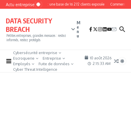
Aller au contenu
Actu entreprise
MyPhoto : une base de 16 272 clients exposée
Comment deveni
DATA SECURITY
M
e
BREACH
n
u
Petites entreprises, grandes menaces : restez
informés, restez protégés
Cybersécurité entreprise
10 août 2026
Escroquerie
Entreprise
2:15:34 AM
Employés
Fuite de données
Cyber Threat Intelligence