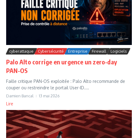
cyberattaque
Cybersécurité
Entreprise
Firewall
Logiciels
Palo Alto corrige en urgence un zero-day
PAN-OS
Faille critique PAN-OS exploitée : Palo Alto recommande de
couper ou restreindre le portail User-ID....
Damien Bancal
13 mai 2026
Lire