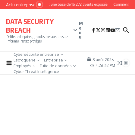
Aller au contenu
Actu entreprise
MyPhoto : une base de 16 272 clients exposée
Comment deveni
DATA SECURITY
M
e
BREACH
n
u
Petites entreprises, grandes menaces : restez
informés, restez protégés
Cybersécurité entreprise
8 août 2026
Escroquerie
Entreprise
4:26:53 PM
Employés
Fuite de données
Cyber Threat Intelligence