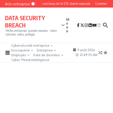
Aller au contenu
Actu entreprise
MyPhoto : une base de 16 272 clients exposée
Comment deveni
DATA SECURITY
M
e
BREACH
n
u
Petites entreprises, grandes menaces : restez
informés, restez protégés
Cybersécurité entreprise
9 août 2026
Escroquerie
Entreprise
12:49:36 AM
Employés
Fuite de données
Cyber Threat Intelligence