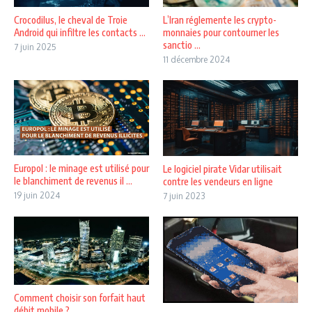
Crocodilus, le cheval de Troie
L’Iran réglemente les crypto-
Android qui infiltre les contacts ...
monnaies pour contourner les
sanctio ...
7 juin 2025
11 décembre 2024
Europol : le minage est utilisé pour
Le logiciel pirate Vidar utilisait
le blanchiment de revenus il ...
contre les vendeurs en ligne
19 juin 2024
7 juin 2023
Comment choisir son forfait haut
débit mobile ?