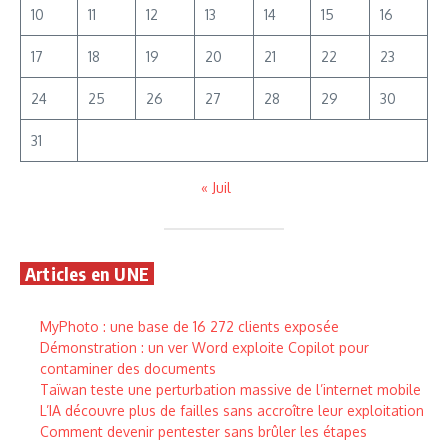
10
11
12
13
14
15
16
17
18
19
20
21
22
23
24
25
26
27
28
29
30
31
« Juil
Articles en UNE
MyPhoto : une base de 16 272 clients exposée
Démonstration : un ver Word exploite Copilot pour
contaminer des documents
Taïwan teste une perturbation massive de l’internet mobile
L’IA découvre plus de failles sans accroître leur exploitation
Comment devenir pentester sans brûler les étapes