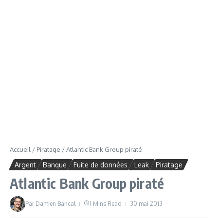
Accueil
/
Piratage
/
Atlantic Bank Group piraté
Argent
Banque
Fuite de données
Leak
Piratage
Atlantic Bank Group piraté
Par
Damien Bancal
1 Mins Read
30 mai 2013