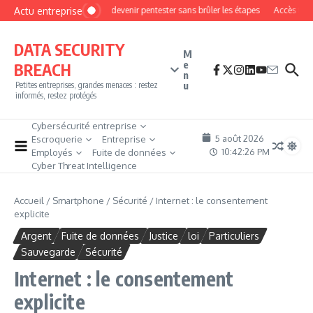
Aller au contenu
Actu entreprise
Comment devenir pentester sans brûler les étapes
Accès firewall
DATA SECURITY
M
e
BREACH
n
u
Petites entreprises, grandes menaces : restez
informés, restez protégés
Cybersécurité entreprise
5 août 2026
Escroquerie
Entreprise
10:42:28 PM
Employés
Fuite de données
Cyber Threat Intelligence
Accueil
/
Smartphone
/
Sécurité
/
Internet : le consentement
explicite
Argent
Fuite de données
Justice
loi
Particuliers
Sauvegarde
Sécurité
Internet : le consentement
explicite