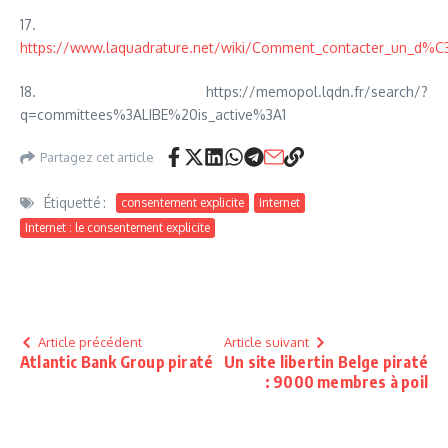
17.
https://www.laquadrature.net/wiki/Comment_contacter_un
18. https://memopol.lqdn.fr/search/?
q=committees%3ALIBE%20is_active%3A1
Partagez cet article
Étiquetté :
consentement explicite
Internet
Internet : le consentement explicite
Article précédent
Article suivant
Atlantic Bank Group piraté
Un site libertin Belge piraté
: 9000 membres à poil