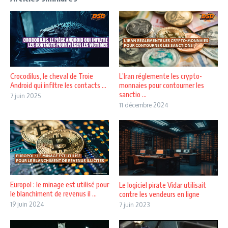
Crocodilus, le cheval de Troie
L’Iran réglemente les crypto-
Android qui infiltre les contacts ...
monnaies pour contourner les
sanctio ...
7 juin 2025
11 décembre 2024
Europol : le minage est utilisé pour
Le logiciel pirate Vidar utilisait
le blanchiment de revenus il ...
contre les vendeurs en ligne
19 juin 2024
7 juin 2023