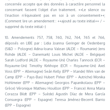
concernée accepte que des données à caractère personnel la
concernant fassent l’objet d’un traitement. ++Le silence ou
l’inaction n’équivalent pas en soi à un consentement++;
(Comment lire un amendement : ++ajouté au texte initial++ / –
supprimé du texte initial–)
10. Amendements 757, 758, 760, 762, 764, 765 et 766,
déposés en LIBE par : Lidia Joanna Geringer de Oedenberg
(S&D – Pologne) Adina-Ioana Valean (ALDE – Roumanie) Jens
Rohde (ALDE – Danemark) Louis Michel (ALDE – Belgique)
Sarah Ludford (ALDE – Royaume-Uni) Charles Tannock (ECR –
Royaume-Uni) Timothy Kirkhope (ECR – Royaume-Uni) Axel
Voss (EPP – Allemagne) Seán Kelly (EPP – Irlande) Wim van de
Camp (EPP – Pays-Bas) Hubert Pirker (EPP – Autriche) Monika
Hohlmeier (EPP – Allemagne) Georgios Papanikolaou (EPP –
Grèce) Véronique Mathieu Houillon (EPP – France) Anna Maria
Corazza Bildt (EPP – Suède) Agustín Díaz de Mera García
Consuegra (EPP – Espagne) Teresa Jiménez-Becerril Barrio
(EPP – Espagne)