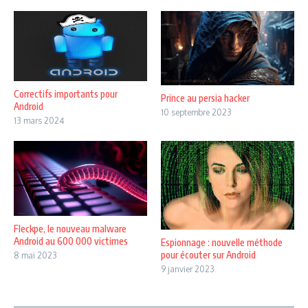
Correctifs importants pour
Prince au persia hacker
Android
10 septembre 2023
13 mars 2024
Fleckpe, le nouveau malware
Android au 600 000 victimes
Espionnage : nouvelle méthode
pour écouter sur Android
8 mai 2023
9 janvier 2023