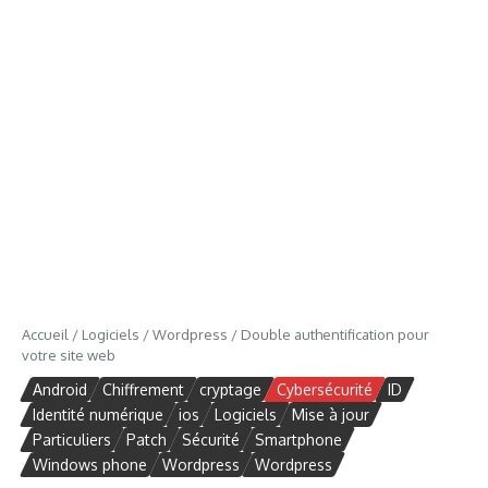
Accueil
/
Logiciels
/
Wordpress
/
Double authentification pour
votre site web
Android
Chiffrement
cryptage
Cybersécurité
ID
Identité numérique
ios
Logiciels
Mise à jour
Particuliers
Patch
Sécurité
Smartphone
Windows phone
Wordpress
Wordpress