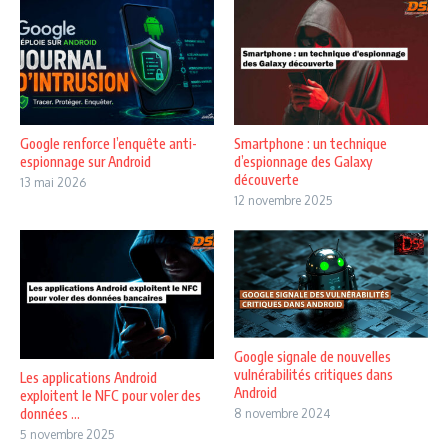
Google renforce l’enquête anti-
Smartphone : un technique
espionnage sur Android
d’espionnage des Galaxy
découverte
13 mai 2026
12 novembre 2025
Google signale de nouvelles
vulnérabilités critiques dans
Les applications Android
Android
exploitent le NFC pour voler des
données ...
8 novembre 2024
5 novembre 2025