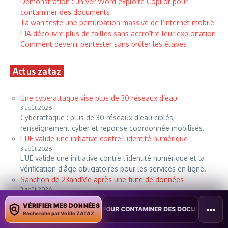
Démonstration : un ver Word exploite Copilot pour
contaminer des documents
Taïwan teste une perturbation massive de l’internet mobile
L’IA découvre plus de failles sans accroître leur exploitation
Comment devenir pentester sans brûler les étapes
Actus zataz
Une cyberattaque vise plus de 30 réseaux d’eau
3 août 2026
Cyberattaque : plus de 30 réseaux d’eau ciblés,
renseignement cyber et réponse coordonnée mobilisés.
L’UE valide une initiative contre l’identité numérique
3 août 2026
L’UE valide une initiative contre l’identité numérique et la
vérification d’âge obligatoires pour les services en ligne.
Sanction de 23andMe après une fuite de données
3 août 2026
23andMe, géant de l'analyse ADN, condamné pour des
VÉRIFIER MES DONNÉES
•••
ILOT POUR CONTAMINER DES DOCUMENTS
•
TAÏWAN TESTE UNE PER
failles cyber ayant facilité la fuite massive de données
Recherche par Veille ZATAZ
génétiques.