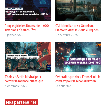
Rançongiciel en Roumanie, 1 000
OVHcloud lance sa Quantum
systèmes d’eau chiffrés
Platform dans le cloud européen
3 janvier 2026
6 décembre 2025
Thales dévoile Mistral pour
Cyberattaque chez FranceLink : le
contrer la menace quantique
combat pour la reconstruction
6 décembre 2025
18 août 2025
Nos partenaires