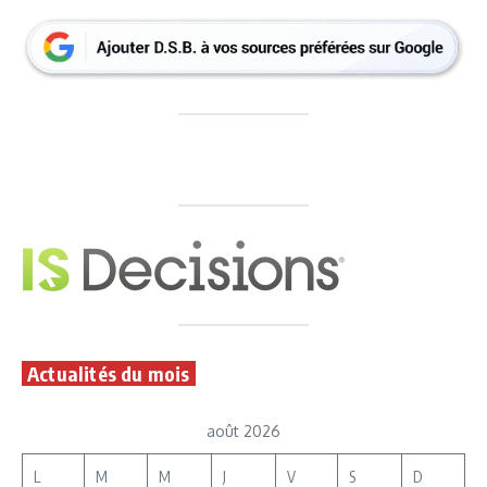
Actualités du mois
août 2026
L
M
M
J
V
S
D