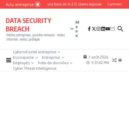
Aller au contenu
Actu entreprise
MyPhoto : une base de 16 272 clients exposée
Comment devenir 
DATA SECURITY
M
e
BREACH
n
u
Petites entreprises, grandes menaces : restez
informés, restez protégés
Cybersécurité entreprise
7 août 2026
Escroquerie
Entreprise
5:31:43 PM
Employés
Fuite de données
Cyber Threat Intelligence