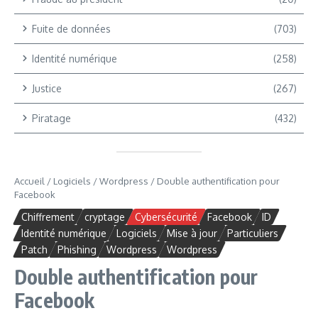
Fuite de données
(703)
Identité numérique
(258)
Justice
(267)
Piratage
(432)
Accueil
/
Logiciels
/
Wordpress
/
Double authentification pour
Facebook
Chiffrement
cryptage
Cybersécurité
Facebook
ID
Identité numérique
Logiciels
Mise à jour
Particuliers
Patch
Phishing
Wordpress
Wordpress
Double authentification pour
Facebook