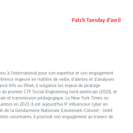
Patch Tuesday d’avril
nnu à l’international pour son expertise et son engagement
érence majeure en matière de veille, d’alertes et d’analyses
e Info ou 01net, il vulgarise les enjeux du piratage
te du premier CTF Social Engineering nord-américain (2023), et
errain et transmission pédagogique. Le New York Times ou
entes en 2023. Il est aujourd’hui 9ᵉ influenceur cyber en
 sein de la Gendarmerie Nationale (Lieutenant-Colonel - Unité
istes volontaires, il poursuit son engagement au travers de