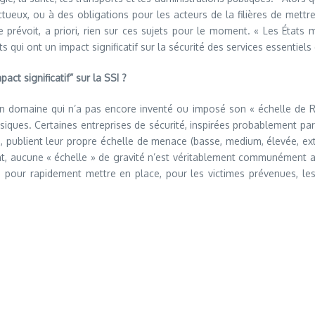
ectueux, ou à des obligations pour les acteurs de la filières de met
prévoit, a priori, rien sur ces sujets pour le moment. « Les États 
 qui ont un impact significatif sur la sécurité des services essentiels 
ct significatif” sur la SSI ?
n domaine qui n’a pas encore inventé ou imposé son « échelle de Richt
basiques. Certaines entreprises de sécurité, inspirées probablement pa
 publient leur propre échelle de menace (basse, medium, élevée, ext
nt, aucune « échelle » de gravité n’est véritablement communément adm
utile pour rapidement mettre en place, pour les victimes prévenues, 