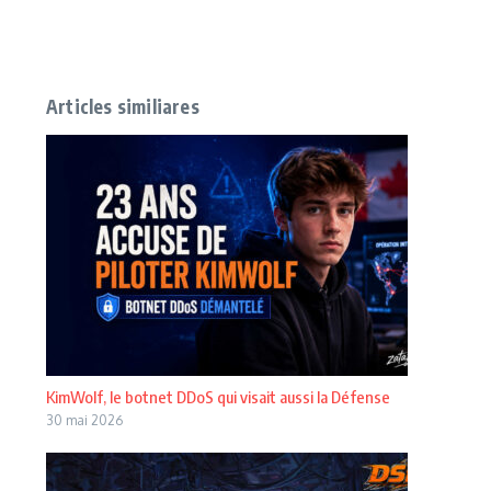
Articles similiares
KimWolf, le botnet DDoS qui visait aussi la Défense
30 mai 2026