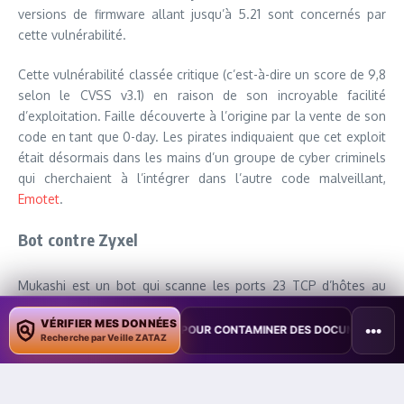
versions de firmware allant jusqu’à 5.21 sont concernés par
cette vulnérabilité.
Cette vulnérabilité classée critique (c’est-à-dire un score de 9,8
selon le CVSS v3.1) en raison de son incroyable facilité
d’exploitation. Faille découverte à l’origine par la vente de son
code en tant que 0-day. Les pirates indiquaient que cet exploit
était désormais dans les mains d’un groupe de cyber criminels
qui cherchaient à l’intégrer dans l’autre code malveillant,
Emotet
.
Bot contre Zyxel
Mukashi est un bot qui scanne les ports 23 TCP d’hôtes au
hasard. Il utilise la force brute pour s’infiltrer en utilisant
VÉRIFIER MES DONNÉES
différentes combinaisons d’identifiants par défaut et qui
•••
TE COPILOT POUR CONTAMINER DES DOCUMENTS
•
TAÏWAN TESTE U
Recherche par Veille ZATAZ
renvoie ses essais réussis vers un serveur C2. Comme les
autres variantes de Mirai, Mukashi peut également recevoir
des ordres de son serveur C&C et de lancer des attaques par