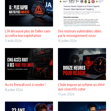
L’IA découvre plus de failles sans
Des routeurs vulnérables ciblés
accroître leur exploitation
par le renseignement russe
3 août 2026
15 juillet 2026
Accès firewall root à vendre !
L’Inde impose un rythme accéléré
aux correctifs cyber
8 juillet 2026
13 juin 2026