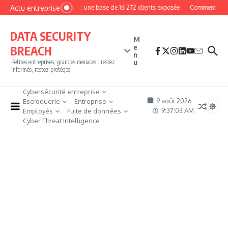
Aller au contenu
Actu entreprise
MyPhoto : une base de 16 272 clients exposée
Comment devenir
DATA SECURITY
M
e
BREACH
n
u
Petites entreprises, grandes menaces : restez
informés, restez protégés
Cybersécurité entreprise
9 août 2026
Escroquerie
Entreprise
9:37:04 AM
Employés
Fuite de données
Cyber Threat Intelligence