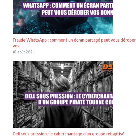
Fraude WhatsApp : comment un écran partagé peut vous dérober
vos ...
18 août 2025
Dell sous pression : le cyberchantage d’un groupe rebaptisé