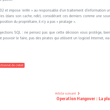
2 et impose ‘enfin » au responsable d’un traitement d’information une
ées (dans son cache, ndlr), considérant ces derniers comme une sourc
sition du propriétaire, il n’y a pas « piratage ».
’injections SQL : ne pensez pas que cette décision vous protège, bien
uvoir le faire, pas des pirates qui utilisent un logiciel Internet, via
ctionnel de creteil
Article suivant
Operation Hangover : La plu