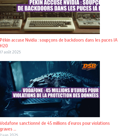
Pékin accuse Nvidia : soupçons de backdoors dans les puces IA
H20
17 août 2025
Vodafone sanctionné de 45 millions d’euros pour violations
graves ...
7 juin 2025