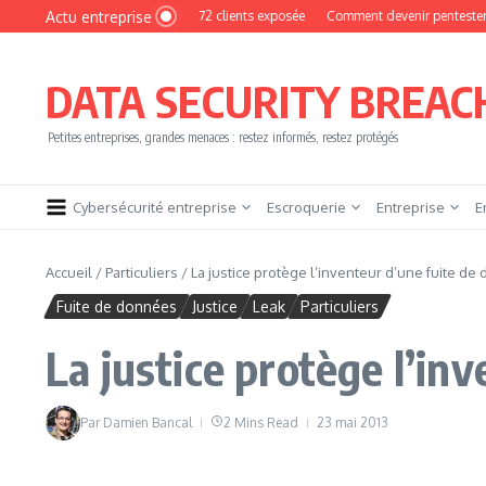
Aller au contenu
Actu entreprise
yPhoto : une base de 16 272 clients exposée
Comment devenir pentester sans brû
DATA SECURITY BREAC
Petites entreprises, grandes menaces : restez informés, restez protégés
Cybersécurité entreprise
Escroquerie
Entreprise
E
Accueil
/
Particuliers
/
La justice protège l’inventeur d’une fuite d
Fuite de données
Justice
Leak
Particuliers
La justice protège l’in
Par
Damien Bancal
2 Mins Read
23 mai 2013