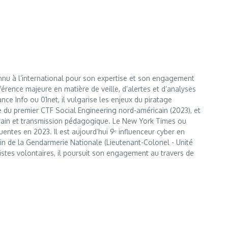
nnu à l’international pour son expertise et son engagement
érence majeure en matière de veille, d’alertes et d’analyses
e Info ou 01net, il vulgarise les enjeux du piratage
te du premier CTF Social Engineering nord-américain (2023), et
errain et transmission pédagogique. Le New York Times ou
entes en 2023. Il est aujourd’hui 9ᵉ influenceur cyber en
 sein de la Gendarmerie Nationale (Lieutenant-Colonel - Unité
istes volontaires, il poursuit son engagement au travers de