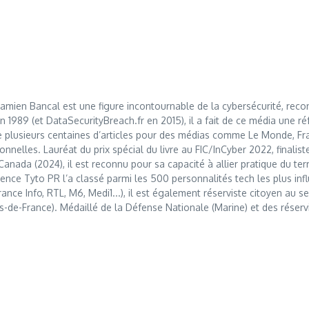
mien Bancal est une figure incontournable de la cybersécurité, reco
989 (et DataSecurityBreach.fr en 2015), il a fait de ce média une réf
 plusieurs centaines d’articles pour des médias comme Le Monde, Franc
nnelles. Lauréat du prix spécial du livre au FIC/InCyber 2022, finalis
anada (2024), il est reconnu pour sa capacité à allier pratique du t
nce Tyto PR l’a classé parmi les 500 personnalités tech les plus influ
France Info, RTL, M6, Medi1...), il est également réserviste citoyen au
s-de-France). Médaillé de la Défense Nationale (Marine) et des réserv