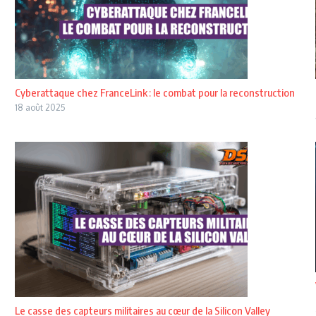
Cyberattaque chez FranceLink : le combat pour la reconstruction
18 août 2025
Le casse des capteurs militaires au cœur de la Silicon Valley