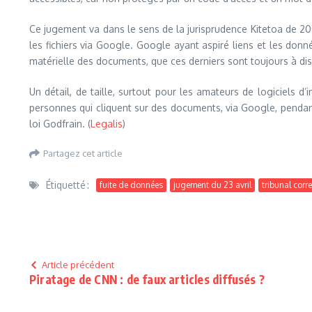
Ce jugement va dans le sens de la jurisprudence Kitetoa de 200
les fichiers via Google. Google ayant aspiré liens et les donn
matérielle des documents, que ces derniers sont toujours à dispo
Un détail, de taille, surtout pour les amateurs de logiciels d
personnes qui cliquent sur des documents, via Google, pendant po
loi Godfrain. (
Legalis
)
Partagez cet article
Étiquetté :
fuite de données
jugement du 23 avril
tribunal corre
Article précédent
Piratage de CNN : de faux articles diffusés ?