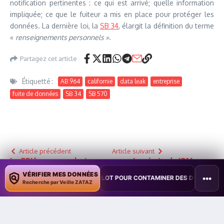
notification pertinentes : ce qui est arrivé; quelle information
impliquée; ce que le fuiteur a mis en place pour protéger les
données. La dernière loi, la
SB 34
, élargit la définition du terme
«
renseignements personnels »
.
Partagez cet article
Étiquetté :
AB 964
californie
data leak
entreprise
fuite de données
SB 34
SB 570
Article précédent
Article suivant
Le FBI lance une alerte sur
Le pirate de JPMorgan
les cartes à puce… puis la
Chase s’est attaqué à
VÉRIFIER MES DONNÉES
•••
PLOITE COPILOT POUR CONTAMINER DES DOCUMENTS
•
TAÏWAN TE
retire
d’autres sociétés
Recherche par Veille ZATAZ