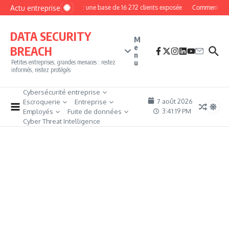
Aller au contenu
Actu entreprise
MyPhoto : une base de 16 272 clients exposée
Comment devenir
DATA SECURITY
M
e
BREACH
n
u
Petites entreprises, grandes menaces : restez
informés, restez protégés
Cybersécurité entreprise
7 août 2026
Escroquerie
Entreprise
3:41:21 PM
Employés
Fuite de données
Cyber Threat Intelligence