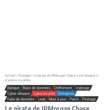
Accueil
/
Piratage
/
Le pirate de JPMorgan Chase s’est attaqué à
d’autres sociétés
Banque
Base de données
Chiffrement
cryptage
Cyber-attaque
Cybersécurité
Entreprise
Fuite de données
Leak
Mise à jour
Patch
Piratage
Le pirate de JPMorgan Chase