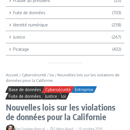
Fraude au président
(20)
Fuite de données
(703)
Identité numérique
(258)
Justice
(267)
Piratage
(432)
Accueil
/
Cybersécurité
/
loi
/
Nouvelles lois sur les violations de
données pour la Californie
Base de données
Cybersécurité
Entreprise
Fuite de données
Justice
loi
Nouvelles lois sur les violations
de données pour la Californie
Par
Damien Bancal
2 Mins Read
13 octobre 2015