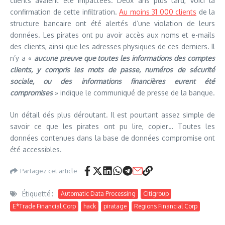
clients avaient été impactées. Deux ans plus tard, voici la
confirmation de cette infiltration.
Au moins 31 000 clients
de la
structure bancaire ont été alertés d’une violation de leurs
données. Les pirates ont pu avoir accès aux noms et e-mails
des clients, ainsi que les adresses physiques de ces derniers. Il
n’y a «
aucune preuve que toutes les informations des comptes
clients, y compris les mots de passe, numéros de sécurité
sociale, ou des informations financières eurent été
compromises
» indique le communiqué de presse de la banque.
Un détail dés plus déroutant. Il est pourtant assez simple de
savoir ce que les pirates ont pu lire, copier… Toutes les
données contenues dans la base de données compromise ont
été accessibles.
Partagez cet article
Étiquetté :
Automatic Data Processing
Citigroup
E*Trade Financial Corp
hack
piratage
Regions Financial Corp