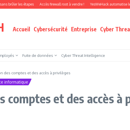
r les étapes
Accès firewall root à vendre !
YesWeHack automatise le pentest 
H
Accueil
Cybersécurité
Entreprise
Cyber Threat
mployés
Fuite de données
Cyber Threat Intelligence
n des comptes et des accès à privilèges
te informatique
s comptes et des accès à p