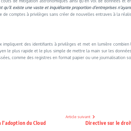
n coûts de mitigation astronomiques ainsi qu’en vol de données et en
t qu’il existe une vaste et inquiétante proportion d’entreprises n’aya
 de comptes à privilèges sans créer de nouvelles entraves à la réalisa
x impliquent des identifiants à privilèges et met en lumière combien l
yen le plus rapide et le plus simple de mettre la main sur les données
sées, comme des registres en format papier ou une journalisation sou
Article suivant
à l’adoption du Cloud
Directive sur le dro