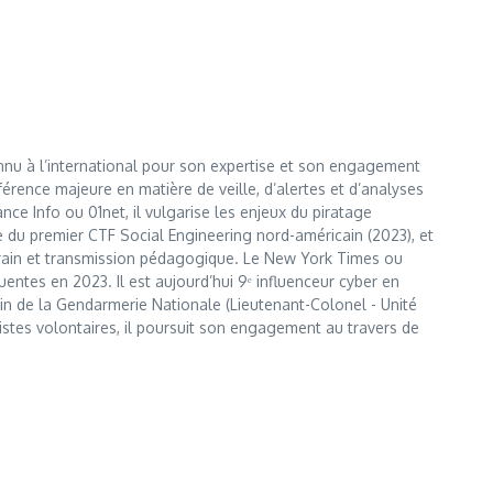
nnu à l’international pour son expertise et son engagement
érence majeure en matière de veille, d’alertes et d’analyses
e Info ou 01net, il vulgarise les enjeux du piratage
te du premier CTF Social Engineering nord-américain (2023), et
errain et transmission pédagogique. Le New York Times ou
entes en 2023. Il est aujourd’hui 9ᵉ influenceur cyber en
 sein de la Gendarmerie Nationale (Lieutenant-Colonel - Unité
istes volontaires, il poursuit son engagement au travers de