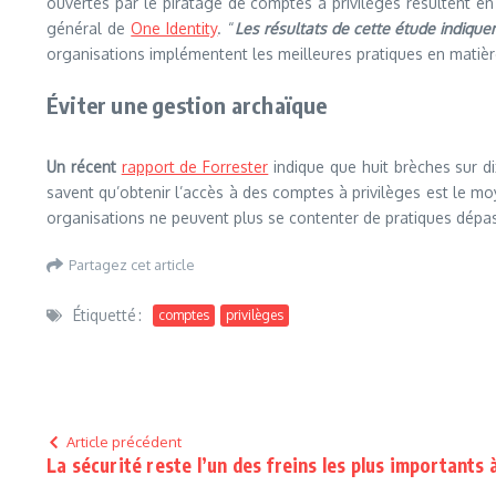
ouvertes par le piratage de comptes à privilèges résultent e
général de
One Identity
. “
Les résultats de cette étude indiquen
organisations implémentent les meilleures pratiques en matière
Éviter une gestion archaïque
Un récent
rapport de Forrester
indique que huit brèches sur di
savent qu’obtenir l’accès à des comptes à privilèges est le mo
organisations ne peuvent plus se contenter de pratiques dépas
Partagez cet article
Étiquetté :
comptes
privilèges
Article précédent
La sécurité reste l’un des freins les plus importants 