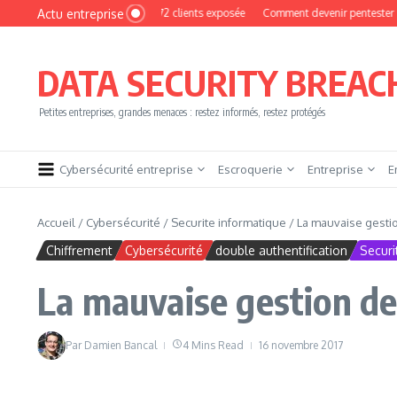
Aller au contenu
Actu entreprise
hoto : une base de 16 272 clients exposée
Comment devenir pentester sans brûle
DATA SECURITY BREAC
Petites entreprises, grandes menaces : restez informés, restez protégés
Cybersécurité entreprise
Escroquerie
Entreprise
E
Accueil
/
Cybersécurité
/
Securite informatique
/
La mauvaise gestio
Chiffrement
Cybersécurité
double authentification
Securi
La mauvaise gestion de
Par
Damien Bancal
4 Mins Read
16 novembre 2017