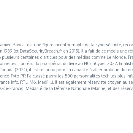
mien Bancal est une figure incontournable de la cybersécurité, reco
989 (et DataSecurityBreach.fr en 2015), il a fait de ce média une réf
 plusieurs centaines d’articles pour des médias comme Le Monde, Franc
nnelles. Lauréat du prix spécial du livre au FIC/InCyber 2022, finalis
anada (2024), il est reconnu pour sa capacité à allier pratique du t
nce Tyto PR l’a classé parmi les 500 personnalités tech les plus influ
France Info, RTL, M6, Medi1...), il est également réserviste citoyen au
s-de-France). Médaillé de la Défense Nationale (Marine) et des réserv