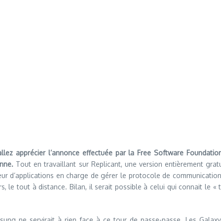
z apprécier l’annonce effectuée par la Free Software Foundation 
nne.
Tout en travaillant sur Replicant, une version entièrement gratu
seur d’applications en charge de gérer le protocole de communicat
 le tout à distance. Bilan, il serait possible à celui qui connait le
ung ne servirait à rien face à ce tour de passe-passe. Les Galax