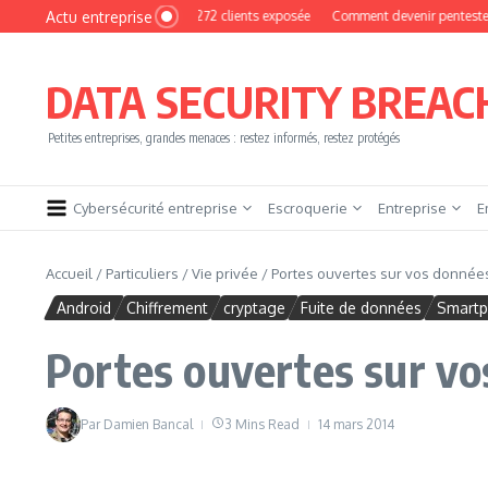
Aller au contenu
Actu entreprise
yPhoto : une base de 16 272 clients exposée
Comment devenir pentester sans brû
DATA SECURITY BREAC
Petites entreprises, grandes menaces : restez informés, restez protégés
Cybersécurité entreprise
Escroquerie
Entreprise
E
Accueil
/
Particuliers
/
Vie privée
/
Portes ouvertes sur vos donnée
Android
Chiffrement
cryptage
Fuite de données
Smart
Portes ouvertes sur vo
Par
Damien Bancal
3 Mins Read
14 mars 2014