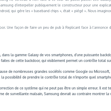
msung d’interpeller publiquement le constructeur pour une explication
ndroid, qui gére les « baseband chips », était « piégé ». Nous imagin
oor. Une façon de faire un peu de pub à Replicant face à l’annonce
.
e, dans la gamme Galaxy de vos smartphones, d’une puissante backdo
faites de cette backdoor, qui visiblement permet un contrôle total s
 cause de nombreuses grandes sociétés comme Google ou Microsoft, 
 la possibilité de prendre le contrôle total de n’importe quel smartph
correction de ce système qui ne peut pas être un simple erreur. Il est
me de surveillante malsain, Samsung devrait au contraire montrer la v