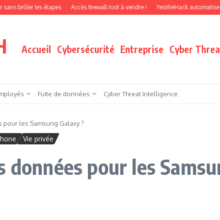
ler les étapes
Accès firewall root à vendre !
YesWeHack automatise le pentest
H
Accueil
Cybersécurité
Entreprise
Cyber Threat
mployés
Fuite de données
Cyber Threat Intelligence
s pour les Samsung Galaxy ?
phone
Vie privée
s données pour les Samsu