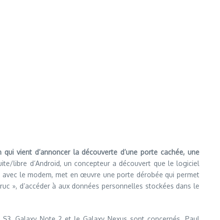
qui vient d’annoncer la découverte d’une porte cachée, une
ite/libre d’Android, un concepteur a découvert que le logiciel
ion avec le modem, met en œuvre une porte dérobée qui permet
 « truc », d’accéder à aux données personnelles stockées dans le
y S3, Galaxy Note 2 et le Galaxy Nexus sont concernés. Paul