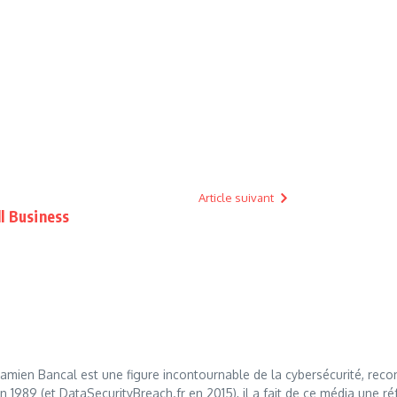
Article suivant
ll Business
mien Bancal est une figure incontournable de la cybersécurité, reco
989 (et DataSecurityBreach.fr en 2015), il a fait de ce média une réf