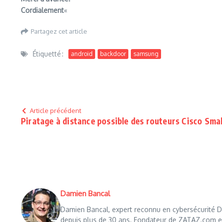
Cordialement
«
Partagez cet article
Étiquetté :
android
backdoor
samsung
Article précédent
Piratage à distance possible des routeurs Cisco Sma
Damien Bancal
Damien Bancal, expert reconnu en cybersécurité Da
depuis plus de 30 ans. Fondateur de ZATAZ.com en 1