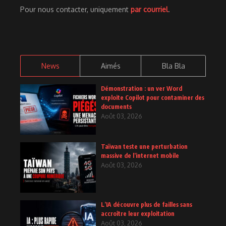
Pour nous contacter, uniquement
par courriel
.
News
Aimés
Bla Bla
Démonstration : un ver Word
exploite Copilot pour contaminer des
documents
Août 03, 2026
Taïwan teste une perturbation
massive de l’internet mobile
Août 03, 2026
L’IA découvre plus de failles sans
accroître leur exploitation
Août 03, 2026