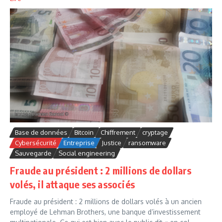
Base de données
Bitcoin
Chiffrement
cryptage
Cybersécurité
Entreprise
Justice
ransomware
Sauvegarde
Social engineering
Fraude au président : 2 millions de dollars
volés, il attaque ses associés
Fraude au président : 2 millions de dollars volés à un ancien
employé de Lehman Brothers, une banque d’investissement