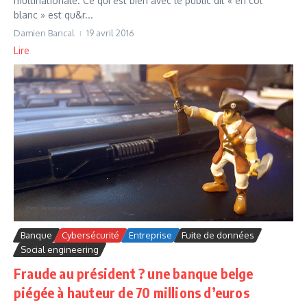
multinationale. Ce qui est bien avec le public dit « en col
blanc » est qu&r...
Damien Bancal
19 avril 2016
Lire
Banque
Cybersécurité
Entreprise
Fuite de données
Social engineering
Fraude au président ? une banque belge
piégée à hauteur de 70 millions d’euros