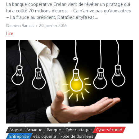
La banque coopérative Crelan vient de révéler un piratage qui
lui a coûté 70 millions d’euros. – Ca n’arrive pas qu’aux autres
– La fraude au président, DataSecurityBreac...
Damien Bancal
20 janvier 2016
Lire
Argent
Arnaque
Banque
Cyber-attaque
Cybersécurité
Entreprise
escroquerie
Fuite de données