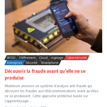
BYOD
Chiffrement
Cloud
cryptage
Cybersécurité
Entreprise
Sécurité
Smartphone
Découvrir la fraude avant qu’elle ne se
produise
Mobileum annonce un système d’analyse anti-fraude qui
découvre les fraudes aux télécommunications avant qu’elles
ne se produisent. Cette approche prédictive basée sur
l’apprentissage...