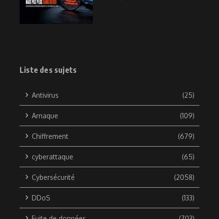
Liste des sujets
Antivirus
(25)
Arnaque
(109)
Chiffrement
(679)
cyberattaque
(65)
Cybersécurité
(2058)
DDoS
(133)
Fuite de données
(703)