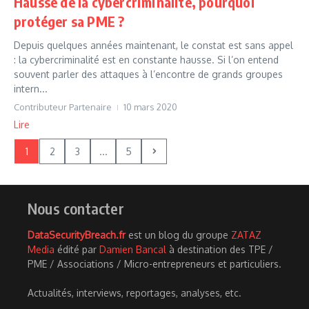
Hausse de la cybercriminalité, pourquoi
protéger sa PME ?
Depuis quelques années maintenant, le constat est sans appel
: la cybercriminalité est en constante hausse. Si l’on entend
souvent parler des attaques à l’encontre de grands groupes
intern...
Contributeur Partenaire
10 mars 2020
Lire
1
2
3
...
5
Nous contacter
DataSecurityBreach.fr
est un blog du groupe
ZATAZ
Media
édité par
Damien Bancal
à destination des TPE /
PME / Associations / Micro-entrepreneurs et particuliers.
Actualités, interviews, reportages, analyses, etc.