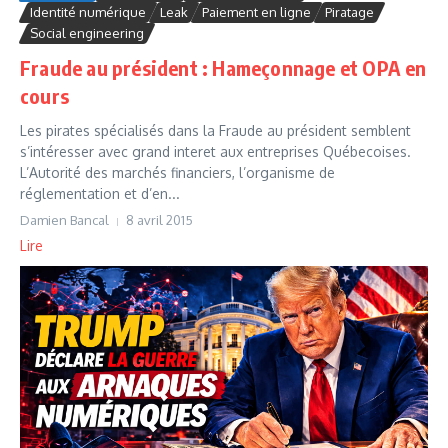
Identité numérique
Leak
Paiement en ligne
Piratage
Social engineering
Fraude au président : Hameçonnage et OPA en
cours
Les pirates spécialisés dans la Fraude au président semblent
s’intéresser avec grand interet aux entreprises Québecoises.
L’Autorité des marchés financiers, l’organisme de
réglementation et d’en...
Damien Bancal
8 avril 2015
Lire