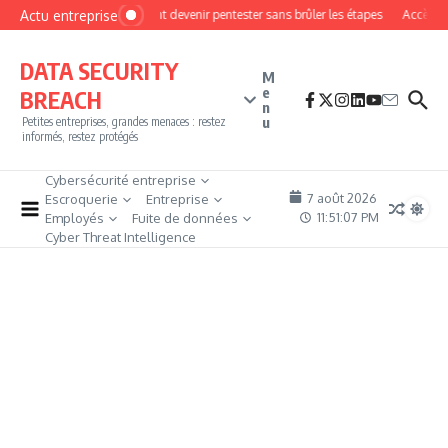
Aller au contenu
Actu entreprise
Comment devenir pentester sans brûler les étapes
Accès firew
DATA SECURITY
M
e
BREACH
n
u
Petites entreprises, grandes menaces : restez
informés, restez protégés
Cybersécurité entreprise
7 août 2026
Escroquerie
Entreprise
11:51:08 PM
Employés
Fuite de données
Cyber Threat Intelligence