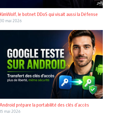
KimWolf, le botnet DDoS qui visait aussi la Défense
30 mai 2026
Android prépare la portabilité des clés d’accès
15 mai 2026