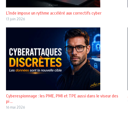
L’Inde impose un rythme accéléré aux correctifs cyber
13 juin 2026
Cyberespionnage : les PME, PMI et TPE aussi dans le viseur des
pi ...
16 mai 2026