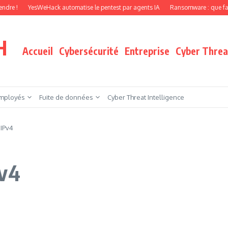
YesWeHack automatise le pentest par agents IA
Ransomware : que faire quand 
H
Accueil
Cybersécurité
Entreprise
Cyber Threat
mployés
Fuite de données
Cyber Threat Intelligence
 IPv4
Pv4