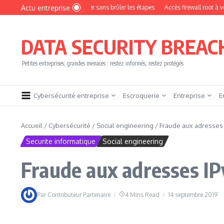
Aller au contenu
Actu entreprise
omment devenir pentester sans brûler les étapes
Accès firewall root à vendre !
DATA SECURITY BREAC
Petites entreprises, grandes menaces : restez informés, restez protégés
Cybersécurité entreprise
Escroquerie
Entreprise
E
Accueil
/
Cybersécurité
/
Social engineering
/
Fraude aux adresses
Securite informatique
Social engineering
Fraude aux adresses I
Par
Contributeur Partenaire
4 Mins Read
14 septembre 2019