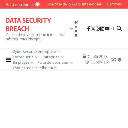
Aller au contenu
Actu entreprise
MyPhoto : une base de 16 272 clients exposée
Comment devenir
DATA SECURITY
M
e
BREACH
n
u
Petites entreprises, grandes menaces : restez
informés, restez protégés
Cybersécurité entreprise
7 août 2026
Escroquerie
Entreprise
3:56:07 PM
Employés
Fuite de données
Cyber Threat Intelligence