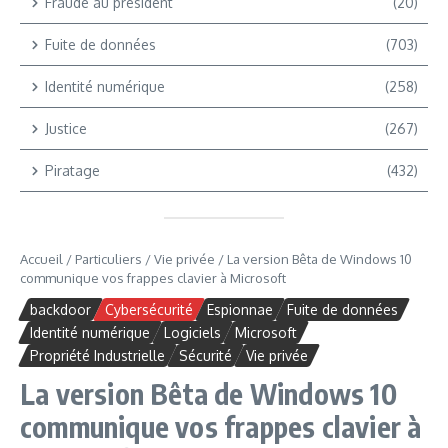
Fraude au président
(20)
Fuite de données
(703)
Identité numérique
(258)
Justice
(267)
Piratage
(432)
Accueil
/
Particuliers
/
Vie privée
/
La version Bêta de Windows 10
communique vos frappes clavier à Microsoft
backdoor
Cybersécurité
Espionnae
Fuite de données
Identité numérique
Logiciels
Microsoft
Propriété Industrielle
Sécurité
Vie privée
La version Bêta de Windows 10
communique vos frappes clavier à