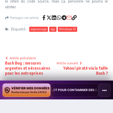
le retire du code source, mais ça, personne ne pourra le
vérifier.
Partagez cet article
Étiquetté :
espionnage
spy
Windows 10
Article précédent
Bash Bug : mesures
Article suivant
urgentes et nécessaires
Yahoo! piraté via la faille
pour les entreprises
Bash ?
VÉRIFIER MES DONNÉES
•••
LOITE COPILOT POUR CONTAMINER DES DOCUMENTS
•
TAÏWAN TES
Recherche par Veille ZATAZ
Damien Bancal