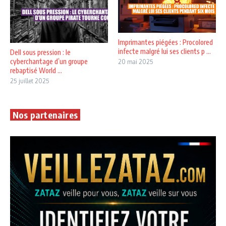
Imprimantes piégées : Procolored
infecte malgré lui ses clients p ...
Dell sous pression : le
cyberchantage d’un groupe
20 mai 2025
rebaptisé World ...
25 juillet 2025
Nos partenaires