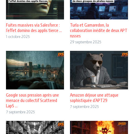
Fuites massives via Salesforce :
Turla et Gamaredon, la
l’effet domino des applis tierce ...
collaboration inédite de deux APT
russes
1 octobre 2025
29 septembre 2025
Google sous pression après une
Amazon déjoue une attaque
menace du collectif Scattered
sophistiquée d’APT29
LapS ...
7 septembre 2025
7 septembre 2025