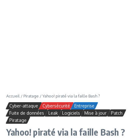
Accueil
/
Piratage
/
Yahoo! piraté via la faille Bash ?
Cyber-attaque
Cybersécurité
Entreprise
Fuite de données
Leak
Logiciels
Mise à jour
Patch
Piratage
Yahoo! piraté via la faille Bash ?