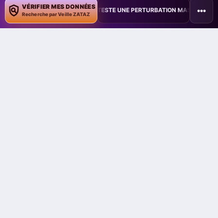
VÉRIFIER MES DONNÉES
•••
TAÏWAN TESTE UNE PERTURBATION MASSIVE DE L’INTERNET MOBILE
Damien Bancal
Recherche par Veille ZATAZ
Damien Bancal, expert reconnu en cybersécurité
Damien Bancal est une figure incontournable de la
cybersécurité, reconnu à l’international pour son
expertise et son engagement depuis plus de 30
ans. Fondateur de ZATAZ.com en 1989 (et
DataSecurityBreach.fr en 2015), il a fait de ce
média une référence majeure en matière de veille,
d’alertes et d’analyses sur les cybermenaces.
Auteur de 17 ouvrages et de plusieurs centaines
d’articles pour des médias comme Le Monde,
France Info ou 01net, il vulgarise les enjeux du
piratage informatique et de la protection des
données personnelles. Lauréat du prix spécial du
livre au FIC/InCyber 2022, finaliste du premier CTF
Social Engineering nord-américain (2023), et
vainqueur du CTF Social Engineering du HackFest
Canada (2024), il est reconnu pour sa capacité à
allier pratique du terrain et transmission
pédagogique. Le New York Times ou encore Le