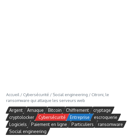
Accueil
/
Cybersécurité
/
Social engineering
/
Citroni, le
ransomware qui attaque les serveurs web
Argent
Arnaque
Bitcoin
Chiffrement
cryptage
cryptolocker
Cybersécurité
Entreprise
escroquerie
Logiciels
Paiement en ligne
Particuliers
ransomware
Social engineering