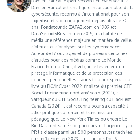
Damien Bancal, expert reconnu en cybersécurité
Damien Bancal est une figure incontournable de la
cybersécurité, reconnu à l’international pour son
expertise et son engagement depuis plus de 30
ans. Fondateur de ZATAZ.com en 1989 (et
DataSecurityBreach.fr en 2015), il a fait de ce
média une référence majeure en matière de veille,
d’alertes et d’analyses sur les cybermenaces.
Auteur de 17 ouvrages et de plusieurs centaines
d’articles pour des médias comme Le Monde,
France Info ou 01net, il vulgarise les enjeux du
piratage informatique et de la protection des
données personnelles. Lauréat du prix spécial du
livre au FIC/InCyber 2022, finaliste du premier CTF
Social Engineering nord-américain (2023), et
vainqueur du CTF Social Engineering du HackFest
Canada (2024), il est reconnu pour sa capacité à
allier pratique du terrain et transmission
pédagogique. Le New York Times ou encore Le
Big Data ont salué son parcours, et l’agence Tyto
PR l’a classé parmi les 500 personnalités tech les
plus influentes en 2023. Il est aujourd’hui 9ᵉ