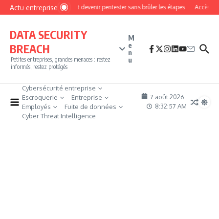
Aller au contenu
Actu entreprise
Comment devenir pentester sans brûler les étapes
Accès firewa
DATA SECURITY
M
e
BREACH
n
u
Petites entreprises, grandes menaces : restez
informés, restez protégés
Cybersécurité entreprise
7 août 2026
Escroquerie
Entreprise
8:32:59 AM
Employés
Fuite de données
Cyber Threat Intelligence