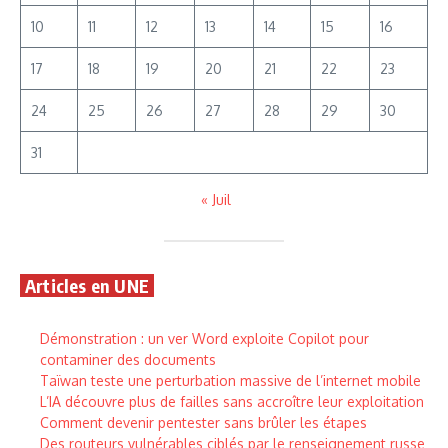
10
11
12
13
14
15
16
17
18
19
20
21
22
23
24
25
26
27
28
29
30
31
« Juil
Articles en UNE
Démonstration : un ver Word exploite Copilot pour
contaminer des documents
Taïwan teste une perturbation massive de l’internet mobile
L’IA découvre plus de failles sans accroître leur exploitation
Comment devenir pentester sans brûler les étapes
Des routeurs vulnérables ciblés par le renseignement russe