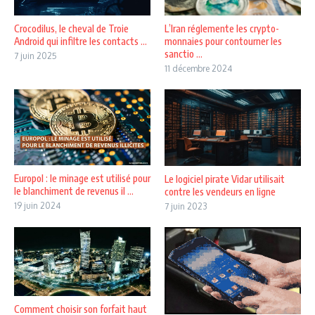
Crocodilus, le cheval de Troie
L’Iran réglemente les crypto-
Android qui infiltre les contacts ...
monnaies pour contourner les
sanctio ...
7 juin 2025
11 décembre 2024
Europol : le minage est utilisé pour
Le logiciel pirate Vidar utilisait
le blanchiment de revenus il ...
contre les vendeurs en ligne
19 juin 2024
7 juin 2023
Comment choisir son forfait haut