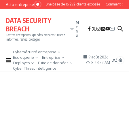
Aller au contenu
Actu entreprise
MyPhoto : une base de 16 272 clients exposée
Comment devenir 
DATA SECURITY
M
e
BREACH
n
u
Petites entreprises, grandes menaces : restez
informés, restez protégés
Cybersécurité entreprise
9 août 2026
Escroquerie
Entreprise
8:43:33 AM
Employés
Fuite de données
Cyber Threat Intelligence