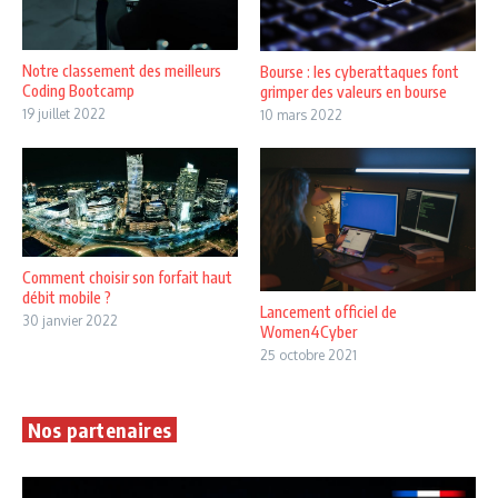
Notre classement des meilleurs
Bourse : les cyberattaques font
Coding Bootcamp
grimper des valeurs en bourse
19 juillet 2022
10 mars 2022
Comment choisir son forfait haut
débit mobile ?
Lancement officiel de
30 janvier 2022
Women4Cyber
25 octobre 2021
Nos partenaires