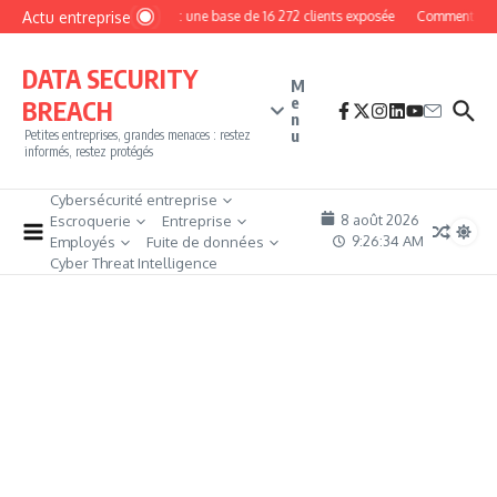
Aller au contenu
Actu entreprise
MyPhoto : une base de 16 272 clients exposée
Comment devenir
DATA SECURITY
M
e
BREACH
n
u
Petites entreprises, grandes menaces : restez
informés, restez protégés
Cybersécurité entreprise
8 août 2026
Escroquerie
Entreprise
9:26:36 AM
Employés
Fuite de données
Cyber Threat Intelligence