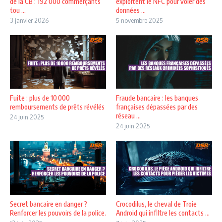
de la CB : 192 000 commerçants
exploitent le NFC pour voler des
tou ...
données ...
3 janvier 2026
5 novembre 2025
Fuite : plus de 10 000
Fraude bancaire : les banques
remboursements de prêts révélés
françaises dépassées par des
réseau ...
24 juin 2025
24 juin 2025
Secret bancaire en danger ?
Crocodilus, le cheval de Troie
Renforcer les pouvoirs de la police.
Android qui infiltre les contacts ...