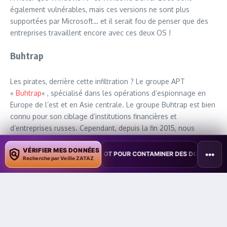
également vulnérables, mais ces versions ne sont plus
supportées par Microsoft… et il serait fou de penser que des
entreprises travaillent encore avec ces deux OS !
Buhtrap
Les pirates, derrière cette infiltration ? Le groupe APT
«
Buhtrap
« , spécialisé dans les opérations d’espionnage en
Europe de l’est et en Asie centrale. Le groupe Buhtrap est bien
connu pour son ciblage d’institutions financières et
d’entreprises russes. Cependant, depuis la fin 2015, nous
assistons à une évolution intéressante : alors que les outils
VÉRIFIER MES DONNÉES
utilisés jusqu’à présent par le groupe n’avaient qu’une vocation
•••
LOITE COPILOT POUR CONTAMINER DES DOCUMENTS
•
TAÏWAN TES
Recherche par Veille ZATAZ
purement criminelle (et lucrative, donc), ceux-ci ont été enrichis
de logiciels malveillants dédiés à l’espionnage.
Il est toujours difficile d’attribuer une campagne à un acteur
particulier lorsque le code source de ses outils est librement
disponible sur le web. Cependant, comme le changement de