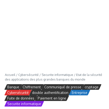
Accueil
/
Cybersécurité
/
Securite informatique
/
Etat de la sécurité
des applications des plus grandes banques du monde
Banque
Chiffrement
Communiqué de presse
cryptage
Cybersécurité
double authentification
Entreprise
Fuite de données
Paiement en ligne
Securite informatique