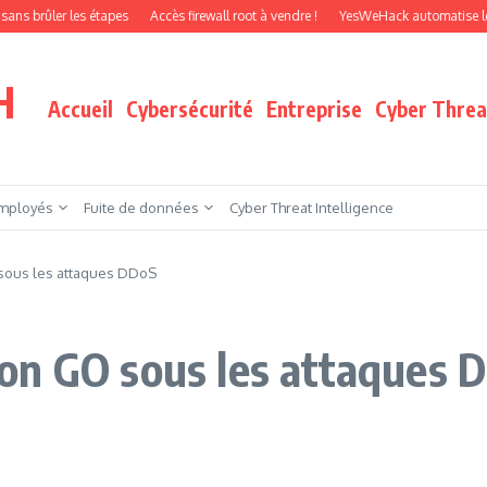
er les étapes
Accès firewall root à vendre !
YesWeHack automatise le pentest 
H
Accueil
Cybersécurité
Entreprise
Cyber Threat
mployés
Fuite de données
Cyber Threat Intelligence
sous les attaques DDoS
on GO sous les attaques 