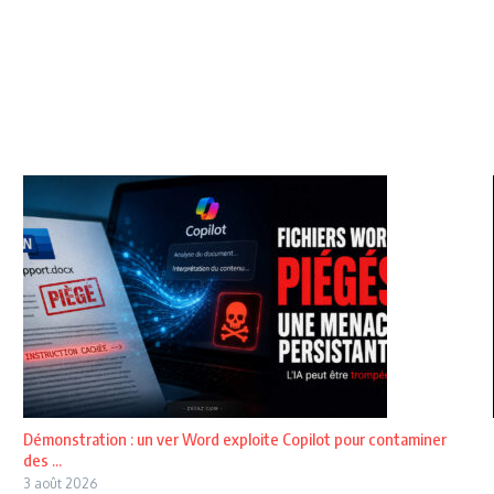
Démonstration : un ver Word exploite Copilot pour contaminer
des ...
3 août 2026