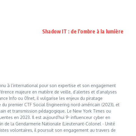
Shadow IT : de l’ombre à la lumière
nnu à l’international pour son expertise et son engagement
érence majeure en matière de veille, d’alertes et d’analyses
e Info ou 01net, il vulgarise les enjeux du piratage
te du premier CTF Social Engineering nord-américain (2023), et
errain et transmission pédagogique. Le New York Times ou
entes en 2023. Il est aujourd’hui 9ᵉ influenceur cyber en
 sein de la Gendarmerie Nationale (Lieutenant-Colonel - Unité
istes volontaires, il poursuit son engagement au travers de