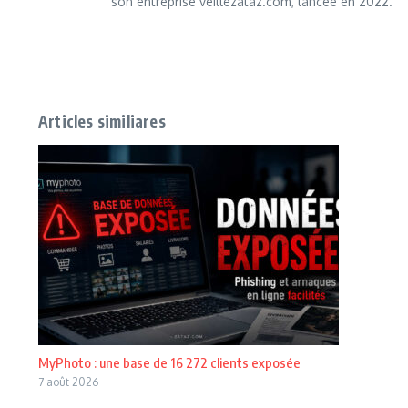
son entreprise veillezataz.com, lancée en 2022.
Articles similiares
MyPhoto : une base de 16 272 clients exposée
7 août 2026