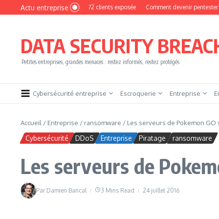
Aller au contenu
Actu entreprise
Photo : une base de 16 272 clients exposée
Comment devenir pentester sans brûl
DATA SECURITY BREAC
Petites entreprises, grandes menaces : restez informés, restez protégés
Cybersécurité entreprise
Escroquerie
Entreprise
E
Accueil
/
Entreprise
/
ransomware
/
Les serveurs de Pokemon GO 
Cybersécurité
DDoS
Entreprise
Piratage
ransomware
Les serveurs de Pokem
Par
Damien Bancal
3 Mins Read
24 juillet 2016