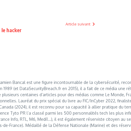
Article suivant
 le hacker
mien Bancal est une figure incontournable de la cybersécurité, reco
989 (et DataSecurityBreach.fr en 2015), il a fait de ce média une réf
 plusieurs centaines d’articles pour des médias comme Le Monde, Franc
nnelles. Lauréat du prix spécial du livre au FIC/InCyber 2022, finalis
anada (2024), il est reconnu pour sa capacité à allier pratique du t
nce Tyto PR l’a classé parmi les 500 personnalités tech les plus influ
France Info, RTL, M6, Medi1...), il est également réserviste citoyen au
s-de-France). Médaillé de la Défense Nationale (Marine) et des réserv