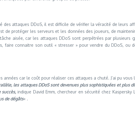
des attaques DDoS, il est difficile de vérifier la véracité de leurs 
de protéger les serveurs et les données des joueurs, de maintenir l
âche aisée, car les attaques DDoS sont perpétrées par plusieurs grou
ales, faire connaitre son outil « stresser » pour vendre du DDoS, ou 
nnées car le coût pour réaliser ces attaques a chuté. J’ai pu vous 
allèle, les attaques DDoS sont devenues plus sophistiquées et plus diffi
e succès,
indique David Emm, chercheur en sécurité chez Kaspersky 
plus de dégâts
« .