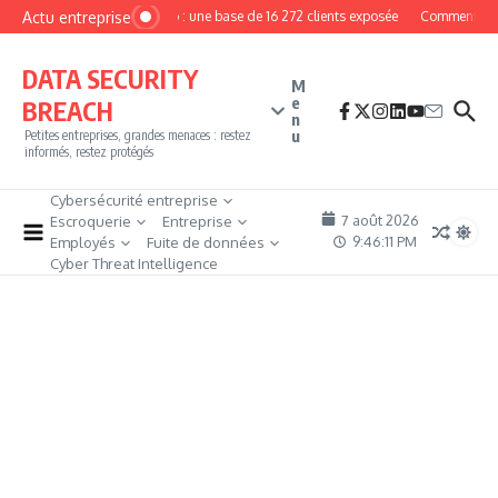
Aller au contenu
Actu entreprise
MyPhoto : une base de 16 272 clients exposée
Comment deveni
DATA SECURITY
M
e
BREACH
n
u
Petites entreprises, grandes menaces : restez
informés, restez protégés
Cybersécurité entreprise
7 août 2026
Escroquerie
Entreprise
9:46:12 PM
Employés
Fuite de données
Cyber Threat Intelligence