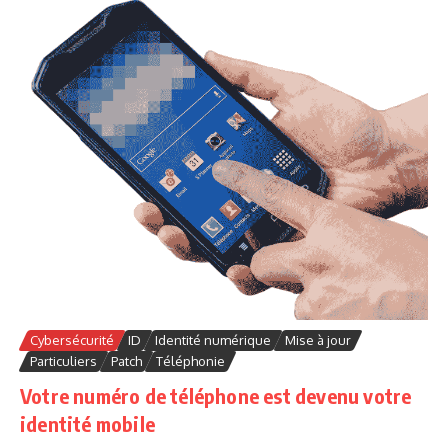
Cybersécurité
ID
Identité numérique
Mise à jour
Particuliers
Patch
Téléphonie
Votre numéro de téléphone est devenu votre
identité mobile