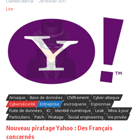
Damien Bancal
28 février 2017
Lire
Arnaque
Base de données
Chiffrement
Cyber-attaque
Cybersécurité
Entreprise
escroquerie
Espionnae
Fuite de données
ID
Identité numérique
Leak
Mise à jour
Particuliers
Patch
Piratage
Social engineering
Vie privée
Nouveau piratage Yahoo : Des Français
concernés